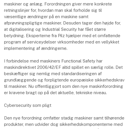
maskiner og anlæg. Forordningen giver mere konkrete
retningslinjer for, hvordan man skal forholde sig til
væsentlige ændringer på en maskine samt
afprøvningspligtige maskiner. Desuden tager den højde for,
at digitalisering og Industrial Security har fået større
betydning. Eksperterne fra Pilz hjælper med et omfattende
program af serviceydelser virksomheder med en vellykket
implementering af ændringerne.
I forbindelse med maskiners Functional Safety har
maskindirektivet 2006/42/EF altid spillet en særlig rolle. Det
beskæftiger sig nemlig med standardiseringen af
grundlæggende og forpligtende europæiske sikkerhedskrav
til maskiner. Nu offentliggjort som den nye maskinforordning
er kravene bragt op på det aktuelle, tekniske niveau.
Cybersecurity som pligt
Den nye forordning omfatter stadig maskiner samt tilhørende
produkter, men udvider dog sikkerhedskomponenterne med