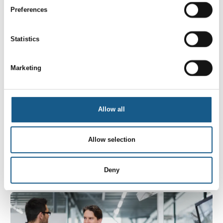
Preferences
Statistics
Marketing
11. juni 2025
Sikre sensorfunktioner = effektiv
Allow all
automatisering
Pilz er ud over sine sikkerhedsrelæer også eksperter
Allow selection
i sensorteknologi. Du finder ikke kun Pilz-produkter i
styreskabe. Pilz' sensorteknologi PSEN giver også
den nødvendige sikkerhed på mange maskiner
Deny