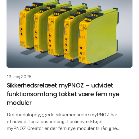
13. maj 2025
Sikkerhedsrelæet myPNOZ – udvidet
funktionsomfang takket være fem nye
moduler
Det modulopbyggede sikkerhedsrelæ myPNOZ har
et udvidet funktionsomfang: I onlineværktøjet
myPNOZ Creator er der fem nye moduler til rådighed
– fire yderligere indgangsmoduler samt et