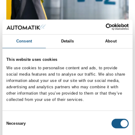
Consent
Details
About
24. juni 2025
Brint: sikker energibærer eller eksplosiv
udfordring?
This website uses cookies
We use cookies to personalise content and ads, to provide
Brint anses for at være fremtidens energibærer. Den
social media features and to analyse our traffic. We also share
har mange anvendelsesmuligheder: Den bruges
information about your use of our site with our social media,
f.eks. i industrien til stålproduktion, i kemi- og
advertising and analytics partners who may combine it with
glasindustrien, inden for mobilitet som brændstof til
other information that you’ve provided to them or that they’ve
collected from your use of their services.
Consent
Necessary
Selection