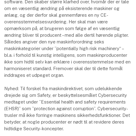
software. Den skaber større klarhed over, hvornår der er tale
om en væsentlig ændring på eksisterende maskiner og
anlæg, og der derfor skal gennemføres en ny CE-
overensstemmelsesvurdering. Her skal man være
opmærksom på, at brugeren som følge af en væsentlig
ændring bliver til producent – med alle dertil hørende pligter.
Således angiver den nye maskinforordning seks
maskinkategorier under ”potentially high risk machinery“ –
bl.a. i forhold til kunstig intelligens, som maskinproducenter
ikke som hidtil selv kan erklære i overensstemmelse med en
harmoniseret standard. Fremover skal der til dette formål
inddrages et udpeget organ.
Nyhed: Til forskel fra maskindirektivet, som udelukkende
drejede sig om Safety, er beskyttelsesmålet Cybersecurity
medtaget under ”Essential health and safety requirements
(EHSR)” som ”protection against corruption”. Cybersecurity-
trusler må ikke forringe maskinens sikkerhedsfunktioner. Det
betyder, at nogle producenter er nødt til at revidere deres
hidtidige Security-koncepter.