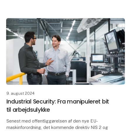
kernekompetence er sikkerhed. Vores mål er hver
dag at gøre verden mere digital, forbundet, fleksibel,
effektiv og sikker (safe og secure)
9. august 2024
Industrial Security: Fra manipuleret bit
til arbejdsulykke
Senest med offentliggørelsen af den nye EU-
maskinforordning, det kommende direktiv NIS 2 og