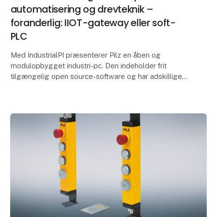
automatisering og drevteknik –
foranderlig: IIOT-gateway eller soft-
PLC
Med IndustrialPI præsenterer Pilz en åben og
modulopbygget industri-pc. Den indeholder frit
tilgængelig open source-software og har adskillige
ind- og udgangsmoduler. Det betyder, at industri-
pc'en ka