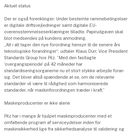
Aktuel status
Der er også forenklinger: Under bestemte rammebetingelser
er digitale driftsvejledninger samt digitale EU-
overensstemmelseserklæringer tilladte. Papirudgaven skal
blot medsendes på kundens anmodning.
„Alt i alt tager den nye forordning hensyn til de senere års
teknologiske forandringer“, udtaler Klaus Dürr, Vice President
Standards Group hos Pilz. ”Med den fastlagte
'overgangsperiode' på 42 måneder har
standardiseringsorganerne nu et stort stykke arbejde foran
sig. Det bliver altså spændende at se, om de relevante
standarder vil være til rådighed som harmoniserede
standarder, når maskinforordningen træder i kraft.”
Maskinproducenter er ikke alene
Pilz har i mange år hjulpet maskinproducenter med et
omfattende program af serviceydelser inden for
maskinsikkerhed lige fra sikkerhedsanalyse til validering og