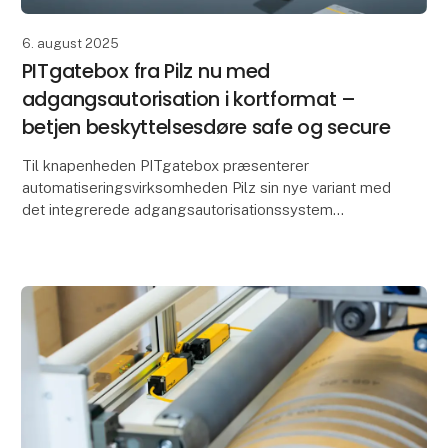
6. august 2025
PITgatebox fra Pilz nu med
adgangsautorisation i kortformat –
betjen beskyttelsesdøre safe og secure
Til knapenheden PITgatebox præsenterer
automatiseringsvirksomheden Pilz sin nye variant med
det integrerede adgangsautorisationssystem
PITreader card unit. Brugerne autentificerer sig
direkte ved PITg