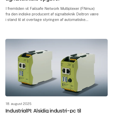
I fremtiden vil Failsafe Network Multiplexer (FNmux)
fra den indiske producent af signalteknik Deltron være
i stand til at overtage styringen af automatiske
linjeblokke i Indien. SIL-4-platformsløsnin
18. august 2025
IndustrialPI: Alsidig industri-pc til