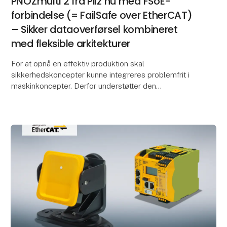
PNOZmulti 2 fra Pilz nu med FSoE-
forbindelse (= FailSafe over EtherCAT)
– Sikker dataoverførsel kombineret
med fleksible arkitekturer
For at opnå en effektiv produktion skal
sikkerhedskoncepter kunne integreres problemfrit i
maskinkoncepter. Derfor understøtter den
konfigurerbare, sikre, lille styring PNOZmulti 2 fra Pilz
det åbne k