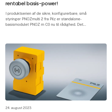
rentabel basis-power!
I produktserien af de sikre, konfigurerbare, små
styringer PNOZmulti 2 fra Pilz er standalone-
basismodulet PNOZ m C0 nu til rådighed. Det
ekstremt kompakte basismodul med en bredde på
kun 22,5 mm over
24. august 2023