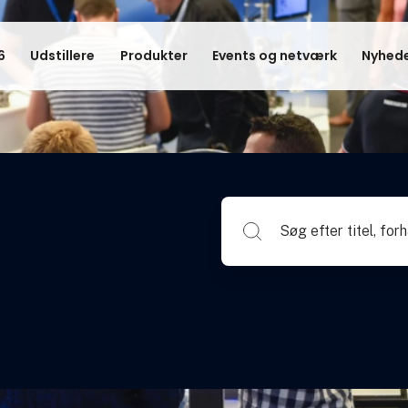
6
Udstillere
Produkter
Events og netværk
Nyhede
Søg efter titel, forhandlerna