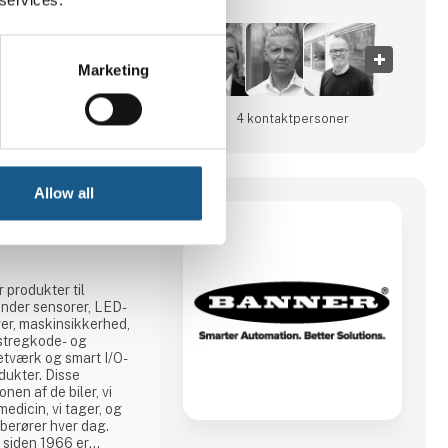
Marketing
25
4 kontakt­personer
Allow all
g
 produkter til
under sensorer, LED-
ger, maskinsikkerhed,
 stregkode- og
netværk og smart I/O-
dukter. Disse
nen af de biler, vi
 medicin, vi tager, og
 berører hver dag.
 siden 1966 er