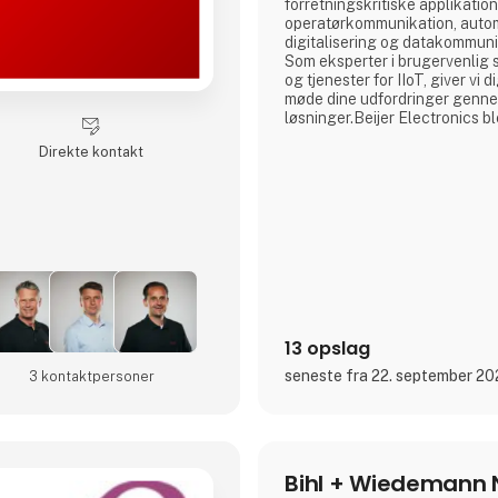
forretningskritiske applikatione
operatørkommunikation, autom
digitalisering og datakommuni
Som eksperter i brugervenlig 
og tjenester for IIoT, giver vi 
møde dine udfordringer genn
løsninger.Beijer Electronics b
med hovedkontor i Malmø, Sveri
Direkte kontakt
sidste fire årtier har virksom
internationalt og er repræsent
og Amerika. Beijer Electronic
13 opslag
seneste fra 22. september 2
3 kontakt­personer
Bihl + Wiedemann 