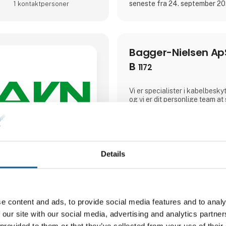
seneste fra 24. september 2
1 kontakt­personer
Bagger-Nielsen Ap
B
1172
Vi er specialister i kabelbesky
og vi er dit personlige team at 
repræsenterer bl.a. KabelSc
PMA og Detasultra.Vi er UR+ P
lanceres vores nyeste robotkit
kabler er godt beskyttet.Vi glæd
Herning.
Details
Direkte kontakt
e content and ads, to provide social media features and to analy
Møde­booking
 our site with our social media, advertising and analytics partn
 provided to them or that they’ve collected from your use of their