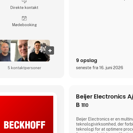
Banner en førende aktør i br
Direkte kontakt
10.000 aktive produkter, aktiv
kontinenter og en global tils
5.500 medarbejdere, fabr
Møde­booking
9 opslag
seneste fra 16. juni 2026
5 kontakt­personer
Beijer Electronics A
B
1110
Beijer Electronics er en multin
teknologivirksomhed, der for
teknologi for at optimere proc