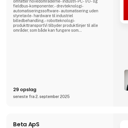
omfatter hovedområderne- industri-PC- I/O- og
fieldbus-komponenter,- drevteknologi-
automatiseringssoftware- automatisering uden
styretavle- hardware til industriel
billedbehandling.- robotteknologi-
produkttransportVi tilbyder produktlinjer til alle
områder, som både kan fungere som
enkeltkomponenter, men som også i kombination
med hinanden danner et fuldstændigt indbyrdes
afstemt styringssystem. Vores New Automation
Technology står for universelle og
brancheuafhængige styrings- og
automatiseringsløsninger, som finder anvendels
29 opslag
seneste fra 2. september 2025
Beta ApS