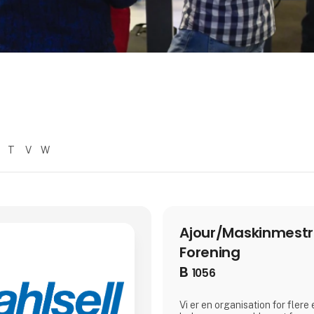
T
V
W
Ajour/Maskinmest
Forening
B
1056
Vi er en organisation for fler