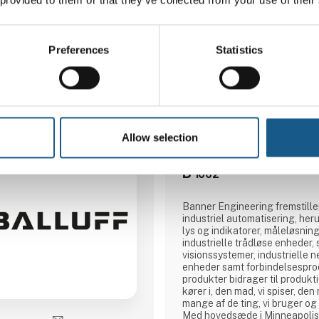
Preferences
Statistics
8 opslag
seneste fra 8. september 20
1 kontakt­personer
Allow selection
BANNER Engineerin
B
1062
Banner Engineering fremstiller
industriel automatisering, her
lys og indikatorer, måleløsnin
industrielle trådløse enheder,
visionssystemer, industrielle 
enheder samt forbindelsespro
produkter bidrager til produktio
kører i, den mad, vi spiser, den
mange af de ting, vi bruger og
Med hovedsæde i Minneapolis