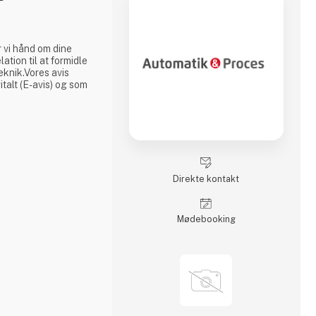
 vi hånd om dine
ation til at formidle
knik.Vores avis
alt (E-avis) og som
Direkte kontakt
Møde­booking