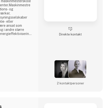
en maskinmesterskole
scenter.Maskinmestre
tions- og
værker,
rsyningsselskaber
lie- eller
være ansat som
og i andre større
nergieffektivisering
Direkte kontakt
 beskæftige sig med
.Maskinmestre er
og vi tilbyder
sk rådgivning om alle
2 kontakt­personer
s