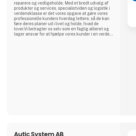
reparere og vedligeholde. Med et bredt udvalg af
produkter og services, specialistviden og logistik i
verdensklasse er det vores opgave at gøre vores
professionelle kunders hverdag lettere, så de kan
føre deres planer ud i livet og holde, hvad de
lover.Vi betragter os selv som en faglig allieret og
tager ansvar for at hjælpe vores kunder i en verden,
hvor den eneste konstant er forandring. Med vores
leverandører i ryggen er vi altid på forkant, så vi
sammen med vores kunder kan reagere på
ændrede krav
Autic System AB