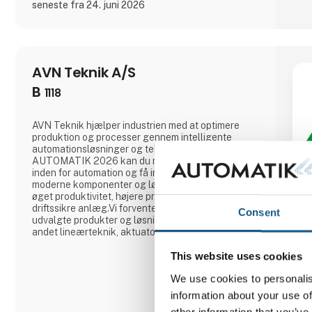
seneste fra 24. juni 2026
AVN Teknik A/S
B
1118
AVN Teknik hjælper industrien med at optimere
produktion og processer gennem intelligente
automationsløsninger og teknisk rådgivning. På
AUTOMATIK 2026 kan du møde vores specialister
inden for automation og få inspiration til, hvordan
moderne komponenter og løsninger kan bidrage til
øget produktivitet, højere præcision og mere
driftssikre anlæg.Vi forventer at præsentere
Consent
udvalgte produkter og løsninger inden for blandt
andet lineærteknik, aktuatorer, servoaktuatorer,
kuglegevindspindler, dæmpningsteknologi,
bremser og koblinger samt andre
This website uses cookies
automationskomponenter til industriel
We use cookies to personalis
anvendelse.Besøg os på stand 🟢 B 1118 🟢 og få
en dialog om dine u
information about your use of
other information that you’ve