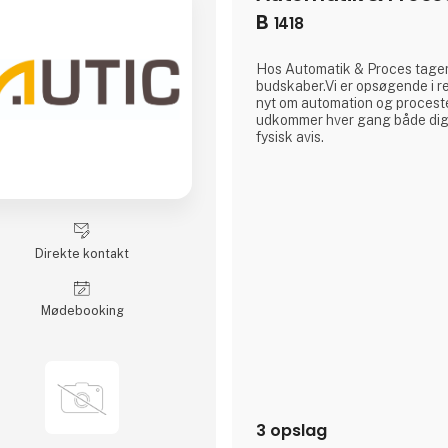
B
1418
Hos Automatik & Proces tager
budskaber.Vi er opsøgende i rel
nyt om automation og proceste
udkommer hver gang både digit
fysisk avis.
Direkte kontakt
Møde­booking
3 opslag