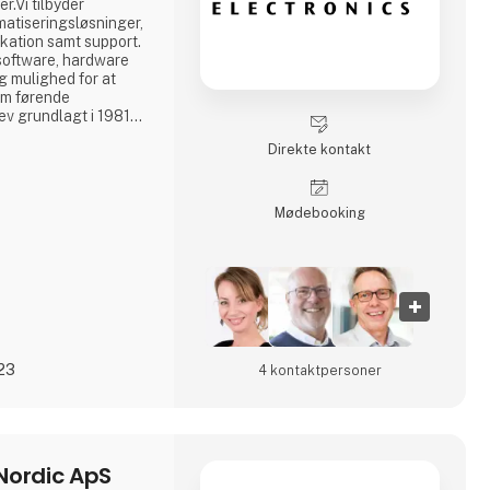
r.Vi tilbyder
atiseringsløsninger,
kation samt support.
software, hardware
dig mulighed for at
em førende
lev grundlagt i 1981
ge. I løbet af de
Direkte kontakt
heden ekspanderet
eret i Europa, Asien
s har egne loka
Møde­booking
023
4 kontakt­personer
Nordic ApS