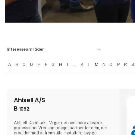
Interesseområder
A
B
C
D
E
F
G
H
I
J
K
L
M
N
O
P
R
S
Filtrer resultater
Ahlsell A/S
B
1052
Ahlsell Danmark - Vi gør det nemmere at være
professionel.Vi er samarbejdspartner for dem, der
arbejder med at fremstille, installere, bygge,