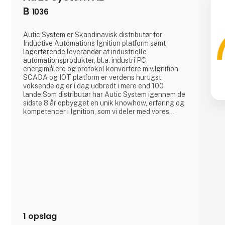
B
1036
Autic System er Skandinavisk distributør for
Inductive Automations Ignition platform samt
lagerførende leverandør af industrielle
automationsprodukter, bl.a. industri PC,
energimålere og protokol konvertere m.v.Ignition
SCADA og IOT platform er verdens hurtigst
voksende og er i dag udbredt i mere end 100
lande.Som distributør har Autic System igennem de
sidste 8 år opbygget en unik knowhow, erfaring og
kompetencer i Ignition, som vi deler med vores
kunder igennem en sublim hotline support og
projektstøtte.Ignition kan benyttes og har
referencer indenfor så godt som alle
brancher.Autic System har kontorer i Tønsberg,
Göteborg og Horsens.
1 opslag