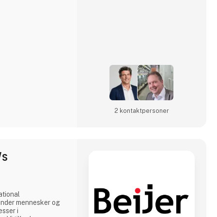
anchen med mere end
iteter på seks
tedeværelse med over
2 kontakt­personer
/S
ational
binder mennesker og
esser i