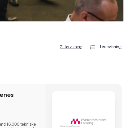
Gittervisning
Listevisning
renes
e end 16.000 tekniske