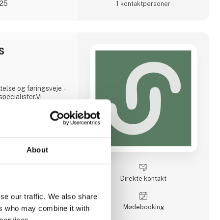
025
1 kontakt­personer
S
ttelse og føringsveje -
specialister.Vi
hlepp, PFLITSCH,
artner og har netop
, som sikrer at dine
er os til at se dig i
About
Direkte kontakt
se our traffic. We also share
Møde­booking
ers who may combine it with
 services.