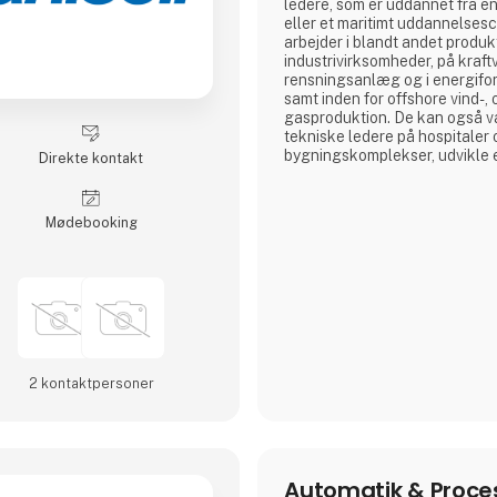
ledere, som er uddannet fra 
eller et maritimt uddannelse
arbejder i blandt andet produk
industrivirksomheder, på kraft
rensningsanlæg og i energifo
samt inden for offshore vind-, o
gasproduktion. De kan også 
tekniske ledere på hospitaler 
bygningskomplekser, udvikle e
Direkte kontakt
både til lands og til søs eller
service, handel og rådgivning
både ledere og arbejdstagere, 
Møde­booking
individuel juridisk og økonomi
2 kontakt­personer
Automatik & Proce