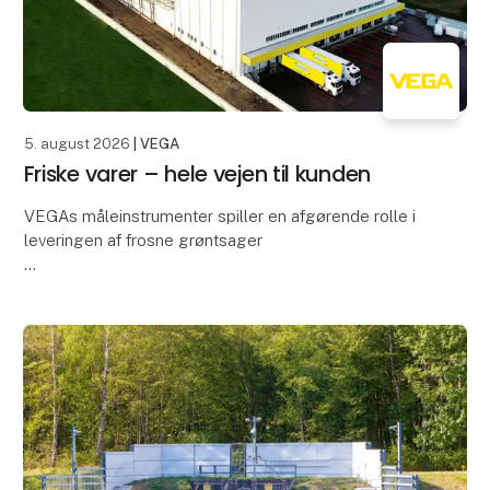
5. august 2026
| VEGA
Friske varer – hele vejen til kunden
VEGAs måleinstrumenter spiller en afgørende rolle i
leveringen af frosne grøntsager
Spinat og minestrone er blandt de bedst sælgende
produkter fra Italiens største kølelager. For at sikre, at
fødev