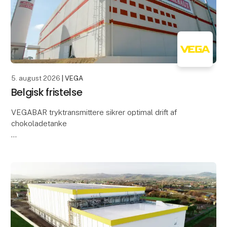
5. august 2026
| VEGA
Belgisk fristelse
VEGABAR tryktransmittere sikrer optimal drift af
chokoladetanke
Når vi tænker på chokolade, tænker vi som regel på
velkendte mærker som Milka, Mars eller Ritter Sport.
Barry Callebaut er derimod må