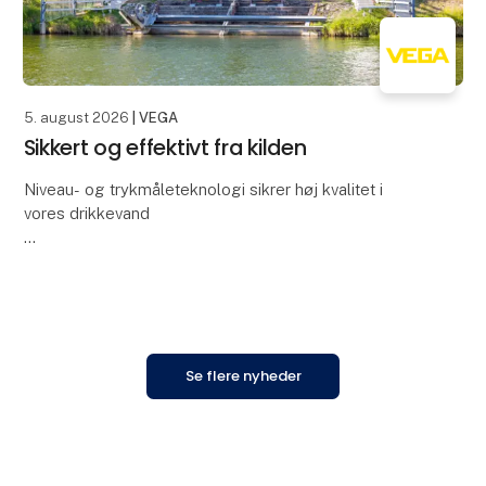
5. august 2026
| VEGA
Sikkert og effektivt fra kilden
Niveau- og trykmåleteknologi sikrer høj kvalitet i
vores drikkevand
Rensning af drikkevand er en kompleks proces, hvor
mange parametre skal overvåges nøje for at sikre, at
vandet lever op til de hø
Se flere nyheder