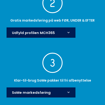
Gratis markedsføring på web FØR, UNDER & EFTER
Udfyld profilen MCH365
keyboard_arrow_down
Klar-til-brug SoMe pakker til fri afbenyttelse
SoMe markedsføring
keyboard_arrow_down