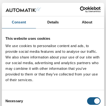
Consent
Details
About
This website uses cookies
We use cookies to personalise content and ads, to
provide social media features and to analyse our traffic.
We also share information about your use of our site with
Padel & Beer
our social media, advertising and analytics partners who
may combine it with other information that you’ve
Vil du have muligheden for at slå din kollega
eller samabejdspartner i en lille padelturnering tirsdag
provided to them or that they’ve collected from your use
efter messens lukketid?
of their services.
Tilmeld dig her
Consent
Necessary
Selection