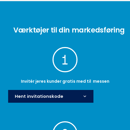
Værktøjer til din markedsføring
Invitér jeres kunder gratis med til messen
Hent invitationskode
keyboard_arrow_down