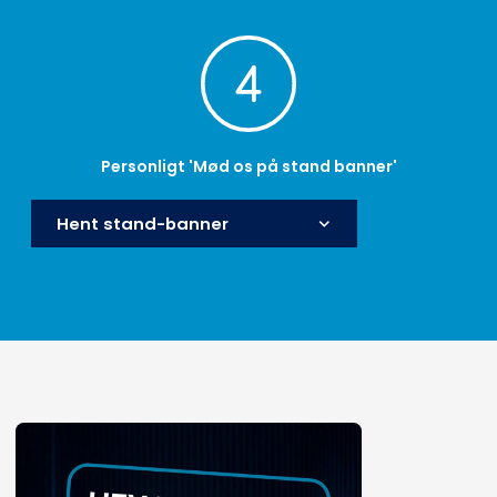
Personligt 'Mød os på stand banner'
Hent stand-banner
keyboard_arrow_down