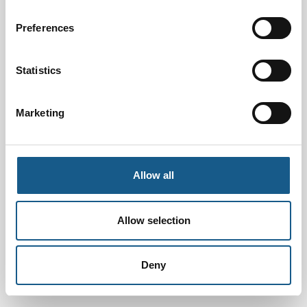
Preferences
Statistics
Marketing
Allow all
Netværksaften
Nyd en hyggelig stund med kunder og kollegaer
Allow selection
onsdag efter lukketid, hvor Automatik & Proces
samtidig holder 50 års jubilæum.
Deny
Se mere her