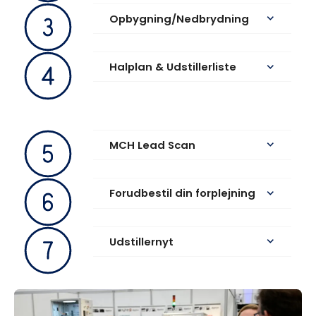
Opbygning/Nedbrydning
keyboard_arrow_down
Halplan & Udstillerliste
keyboard_arrow_down
MCH Lead Scan
keyboard_arrow_down
Forudbestil din forplejning
keyboard_arrow_down
Udstillernyt
keyboard_arrow_down