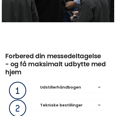
Forbered din messedeltagelse
- og få maksimalt udbytte med
hjem
Udstillerhåndbogen
keyboard_arrow_down
Tekniske bestillinger
keyboard_arrow_down