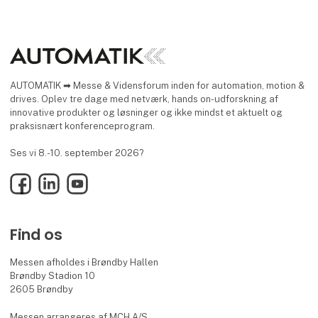
AUTOMATIK ➡ Messe & Vidensforum inden for automation, motion &
drives. Oplev tre dage med netværk, hands on-udforskning af
innovative produkter og løsninger og ikke mindst et aktuelt og
praksisnært konferenceprogram.
Ses vi 8.-10. september 2026?
Facebook
LinkedIn
YouTube
Find os
Messen afholdes i Brøndby Hallen
Brøndby Stadion 10
2605 Brøndby
Messen arrangeres af MCH A/S