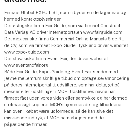
Firmaet Global EXPO LIST, som tilbyder en deltagerliste og
hermed kontaktoplysninger
Det østrigske firma Fair Guide, som via firmaet Construct
Data Verlag AG driver internetportalen www.fairguide.com
Det mexicanske firma Commercial Online Manuals S de RL
de CV, som via firmaet Expo-Guide, Tyskland driver websitet
www.expo-guide.com
Det slovakiske firma Event Fair, der driver websitet
www.eventandfair.org
Både Fair Guide, Expo-Guide og Event Fair sender med
jævne mellemrum skriftlige tilbud om optagelse/annoncering
på deres internetportal til udstillere, som har deltaget på
messer eller udstillinger i MCH. Udstillernes navne har
firmaet fået uden vores viden eller samtykke og har dermed
uretmæssigt kopieret MCH's hjemmeside - og tilbuddene
kan oven i købet være udformede, så de kan give det
misvisende indtryk, at MCH samarbejder med de
pågældende firmaer.