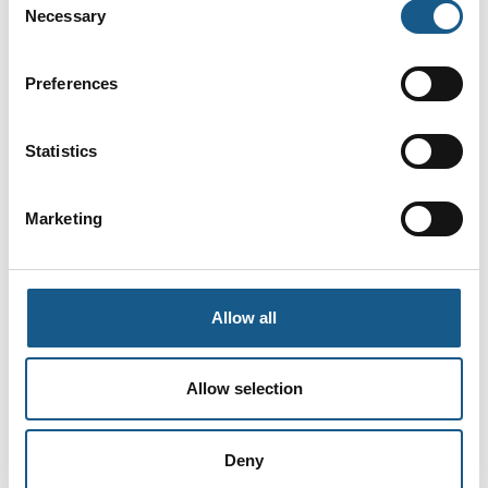
Necessary
Selection
MCH vil gerne advare mod falske faktura og mistænkelige
tilbud om besøgslister fra vore messer. Vi har selv modtaget
en del emails med mistænkeligt indhold, og vi kan kun tage
Preferences
stærkt afstand fra disse emails og metoder. Her er et
eksempel på en mistænkelig e-mail:
Statistics
Hi,
Marketing
I am following up to confirm if you are interested in
acquiring the Visitors/Registrants List.
FoodTech Herning 2020
Allow all
29 Sep - 01 Oct 2020
Herning,Denmark
Registrants Counts: 8,974
Allow selection
Each record of the list contains: Contact Name, Email
Deny
Address, Company Name, URL/Website, Phone No,
Title/Designation.