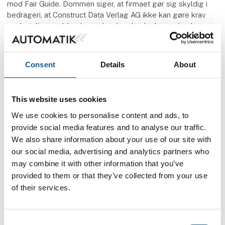
mod Fair Guide. Dommen siger, at firmaet gør sig skyldig i
bedrageri, at Construct Data Verlag AG ikke kan gøre krav
om betaling gældende mod en kunde, der har underskrevet
firmaets formular, at kundens optagelse på internetsiden
skal slettes og at Construct Data Verlag AG skal betale
begge parters sagsomkostninger. MCH er i besiddelse af en
Consent
Details
About
udskrift af dommen og dens præmisser i både tysk og
engelsk udgave.
This website uses cookies
Andre lignende virksomheder
We use cookies to personalise content and ads, to
Bemærk at også andre virksomheder anvender et koncept,
provide social media features and to analyse our traffic.
der til forveksling minder om ovennævnte guider, fx EU
We also share information about your use of our site with
Company Directory, World Business Guide m.fl. Vi har ikke
our social media, advertising and analytics partners who
kendskab til domme mod Expo-Guide eller øvrige
may combine it with other information that you’ve
virksomheder, men kan blot konstatere at deres
provided to them or that they’ve collected from your use
forretningsmetoder stort set er identiske med Fair Guides.
of their services.
Advarsel om falske faktura og mistænkelige
emails
Consent