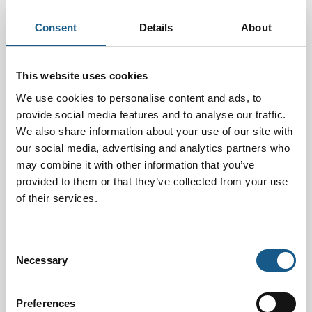
Friske varer – hele vejen til kunden
Consent
Details
About
VEGAs måleinstrumenter spiller en afgørende rolle i
leveringen af frosne grøntsager
Spinat og minestrone er blandt de bedst sælgende
This website uses cookies
produkter fra Italiens største kølelager. For at sikre,
We use cookies to personalise content and ads, to
at fødev
provide social media features and to analyse our traffic.
We also share information about your use of our site with
our social media, advertising and analytics partners who
may combine it with other information that you’ve
provided to them or that they’ve collected from your use
of their services.
Consent
Necessary
Selection
5. august 2026
| VEGA
Sikkert og effektivt fra kilden
Preferences