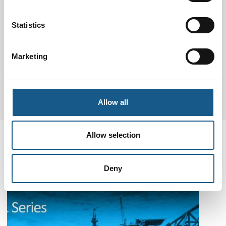
Niveau- og trykmåleteknologi sikrer høj kvalitet i
vores drikkevand
Statistics
Rensning af drikkevand er en kompleks proces, hvor
mange parametre skal overvåges nøje for at sikre,
Marketing
at vandet lever op til de hø
Se mere her
Allow all
Allow selection
Nyheder fra Automatik &
Proces
Deny