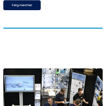
Følg med her
F