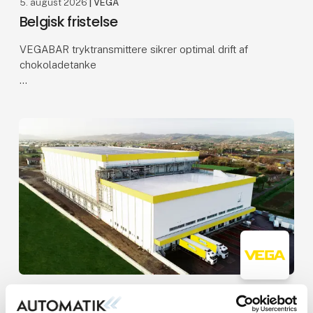
5. august 2026
| VEGA
Belgisk fristelse
VEGABAR tryktransmittere sikrer optimal drift af
chokoladetanke
Når vi tænker på chokolade, tænker vi som regel på
velkendte mærker som Milka, Mars eller Ritter
Sport. Barry Callebaut er derimod må
5. august 2026
| VEGA