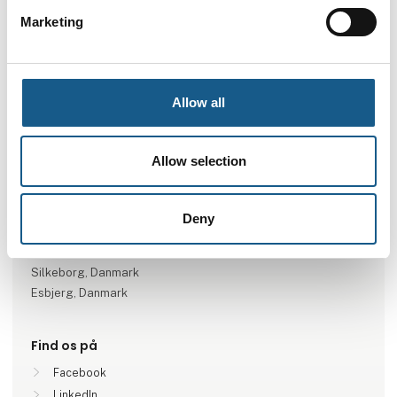
Marketing
Gå til hjemmeside
Allow all
Antal medarbejdere
Allow selection
26-50
Deny
Lokationer
Brøndby, Danmark
Silkeborg, Danmark
Esbjerg, Danmark
Find os på
Facebook
LinkedIn