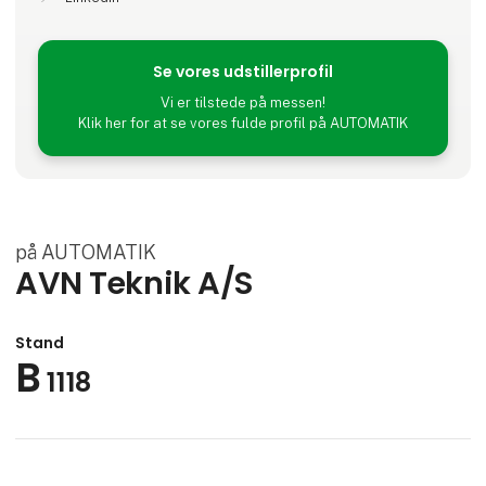
Se vores udstillerprofil
Vi er tilstede på messen!
Klik her for at se vores fulde profil på AUTOMATIK
på AUTOMATIK
AVN Teknik A/S
Stand
B
1118