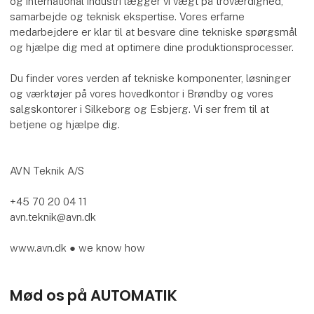
og international industri lægger vi vægt på troværdighed,
samarbejde og teknisk ekspertise. Vores erfarne
medarbejdere er klar til at besvare dine tekniske spørgsmål
og hjælpe dig med at optimere dine produktionsprocesser.
Du finder vores verden af tekniske komponenter, løsninger
og værktøjer på vores hovedkontor i Brøndby og vores
salgskontorer i Silkeborg og Esbjerg. Vi ser frem til at
betjene og hjælpe dig.
AVN Teknik A/S
+45 70 20 04 11
avn.teknik@avn.dk
www.avn.dk ● we know how
Mød os på AUTOMATIK