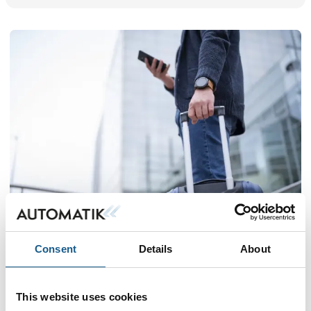
Me
Consent
Details
About
Praktisk info
This website uses cookies