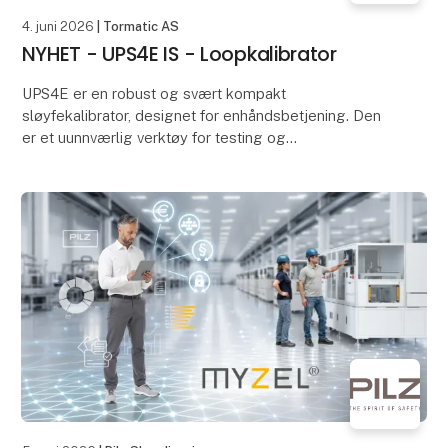
4. juni 2026
| Tormatic AS
NYHET - UPS4E IS - Loopkalibrator
UPS4E er en robust og svært kompakt
sløyfekalibrator, designet for enhåndsbetjening. Den
er et uunnværlig verktøy for testing og
strømforsyning av prosesskontrollsløyfer og mA-
enheter.
Den er ideel