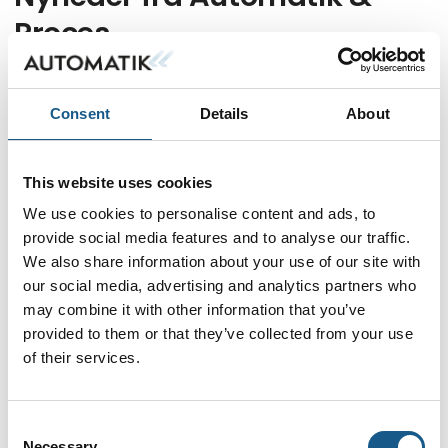
Proces
Consent
Details
About
This website uses cookies
We use cookies to personalise content and ads, to
provide social media features and to analyse our traffic.
We also share information about your use of our site with
our social media, advertising and analytics partners who
may combine it with other information that you’ve
provided to them or that they’ve collected from your use
of their services.
X1 er næste sikkerhedsgeneration
Consent
07.08.2026
Forud for efterårets træf i Brøndby, den 8. til 10.
Necessary