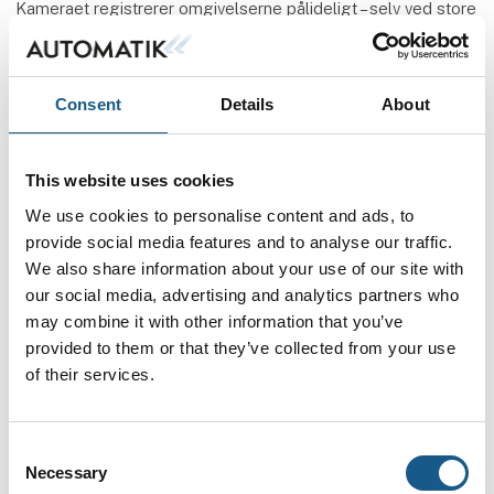
Kameraet registrerer omgivelserne pålideligt – selv ved store
kontraster mellem lys og mørke og over lange afstande – og
den korte billedoptagelsestid muliggør sikker registrering af
selv objekter i bevægelse, fremhæver SICK Danmark, og
Consent
Details
About
understreger, at Visionary‑T Mini er både prisvenlig og med
en kompakt sensor i et robust design, der er udviklet til
kontinuerlig brug i industrielle miljøer med langsomme eller
stationære applikationer med et synsfelt på op til 18 gange
This website uses cookies
15 meter.
We use cookies to personalise content and ads, to
provide social media features and to analyse our traffic.
Kombinationen af 2D‑billeddata og 3D‑punktdata giver
We also share information about your use of our site with
pålidelige målinger til præcis bestemmelse af pakkers og
our social media, advertising and analytics partners who
andre objekters størrelse – alt sammen med én enkelt
may combine it with other information that you’ve
sensor, fremhæver SICK A/S, og peger på anvendelse i
provided to them or that they’ve collected from your use
logistikapplikationer og robotstyring, hvor det kompakte
design vil bidrage til øget omkostningseffektivitet, anføres
of their services.
det.
Visionary‑T Mini giver adgang til Novas omfattende,
Consent
app‑baserede værktøjsløsninger. Hvis der er behov for flere
Necessary
Selection
funktioner end standardudvalget, kan disse downloades. Det