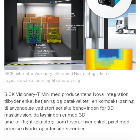
SICK anbefaler Visionary-T Mini med Nova-integration i
logistikapplikationer og til robotstyring.
SICK Visionary‑T Mini med producentens Nova-integration
tilbyder enkel betjening og datakvalitet i en kompakt løsning
til anvendelse ved stort set alle behov inden for 3D
maskinvision, da løsningen er med 3D
time‑of‑flight‑teknologi, som leverer hver enkelt pixel med
præcise dybde- og intensitetsværdier.