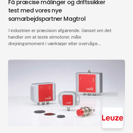
Få præcise målinger og driftssikker
test med vores nye
samarbejdspartner Magtrol
I industrien er præcision afgørende. Uanset om det
handler om at teste elmotorer, måle
drejningsmoment i værktøjer eller overvåge
belastning og vægt i løftesystemer, er det
afgørende med måleudstyr, d