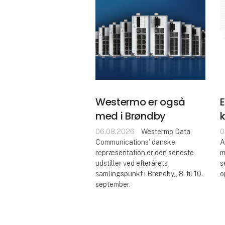
Westermo er også
E
med i Brøndby
06.08.2026
Westermo Data
0
Communications' danske
A
repræsentation er den seneste
m
udstiller ved efterårets
s
samlingspunkt i Brøndby,, 8. til 10.
o
september.