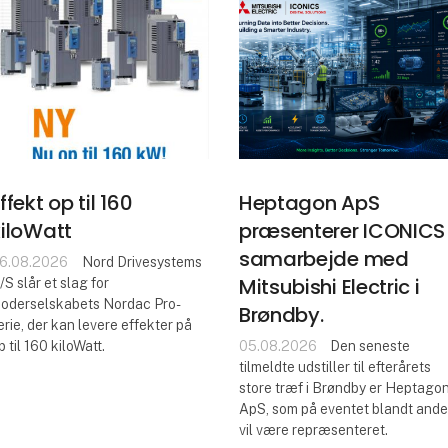
ffekt op til 160
Heptagon ApS
kiloWatt
præsenterer ICONICS 
samarbejde med
6.08.2026
Nord Drivesystems
Mitsubishi Electric i
/S slår et slag for
oderselskabets Nordac Pro-
Brøndby.
erie, der kan levere effekter på
p til 160 kiloWatt.
05.08.2026
Den seneste
tilmeldte udstiller til efterårets
store træf i Brøndby er Heptago
ApS, som på eventet blandt ande
vil være repræsenteret.