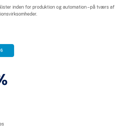
ister inden for produktion og automation – på tværs af
ktionsvirksomheder.
26
%
es