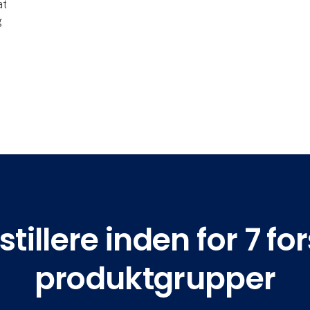
at
g
tillere inden for 7 for
produktgrupper