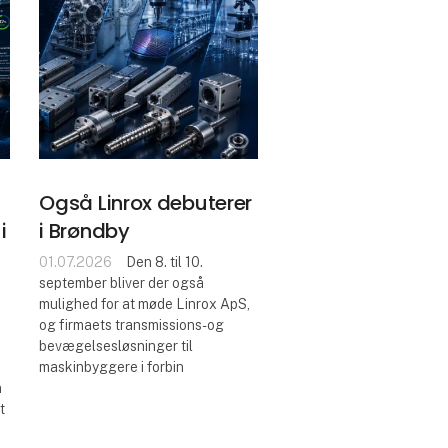
Også Linrox debuterer
i
i Brøndby
01.07.2026
Den 8. til 10.
september bliver der også
mulighed for at møde Linrox ApS,
og firmaets transmissions- og
bevægelsesløsninger til
maskinbyggere i forbin
n
t