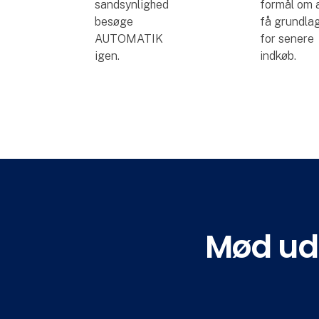
sandsynlighed
formål om 
besøge
få grundla
AUTOMATIK
for senere
igen.
indkøb.
Mød uds