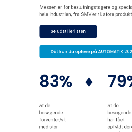
Messen er for beslutningstagere og special
hele industrien, fra SMV’er til store produ
Se udstillerlisten
Dét kan du opleve på AUTOMATIK 20
83%
♦
79
af de
af de
besøgende
besøgende
forventer/vil
har fået
med stor
opfyldt der