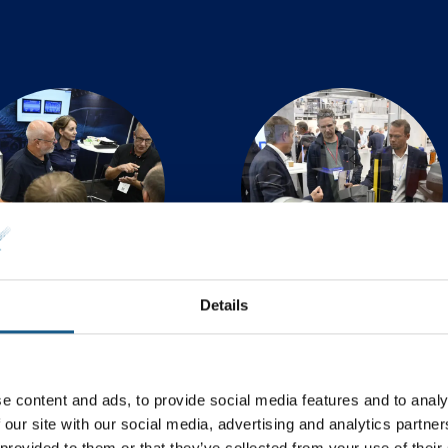
Details
eknisk automation
Motion & Drives
e content and ads, to provide social media features and to analy
 our site with our social media, advertising and analytics partn
 provided to them or that they’ve collected from your use of their