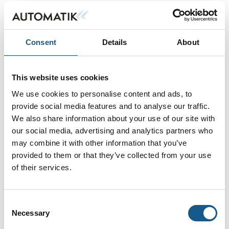
100
Maksimal ydeevne på minimal plads. Med Compact
Controller 100 tilbyder WAGO nu en mindre controller
Consent
Details
About
med integrerede I/O, der er perfekt til mindre
automationsløsninger.
This website uses cookies
Den nye controller gør det o
We use cookies to personalise content and ads, to
provide social media features and to analyse our traffic.
We also share information about your use of our site with
our social media, advertising and analytics partners who
may combine it with other information that you’ve
provided to them or that they’ve collected from your use
of their services.
Consent
Necessary
Selection
12. maj 2023