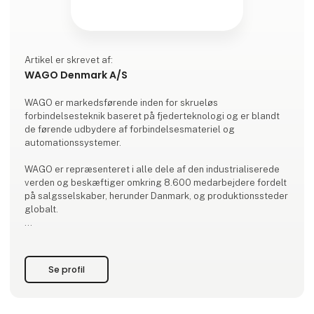
Artikel er skrevet af:
WAGO Denmark A/S
WAGO er markedsførende inden for skrueløs
forbindelsesteknik baseret på fjederteknologi og er blandt
de førende udbydere af forbindelsesmateriel og
automationssystemer.
WAGO er repræsenteret i alle dele af den industrialiserede
verden og beskæftiger omkring 8.600 medarbejdere fordelt
på salgsselskaber, herunder Danmark, og produktionssteder
globalt.
Vores brede produktsortiment strækker sig over
rækkeklemmer, stikforbindelser, printklemmer,
elektronikmoduler og I/O-bussystemer, der hver især giver
Se profil
kunderne inden for industriautomation og
bygningsinstallation store fordele.