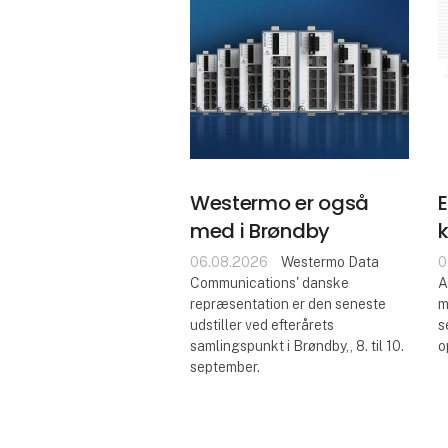
Westermo er også
E
med i Brøndby
06.08.2026
Westermo Data
0
Communications' danske
A
repræsentation er den seneste
m
udstiller ved efterårets
s
samlingspunkt i Brøndby,, 8. til 10.
o
september.