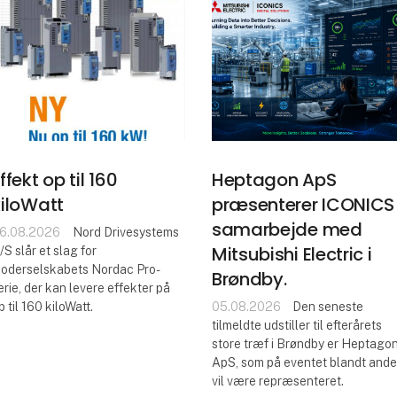
ffekt op til 160
Heptagon ApS
kiloWatt
præsenterer ICONICS 
samarbejde med
6.08.2026
Nord Drivesystems
Mitsubishi Electric i
/S slår et slag for
oderselskabets Nordac Pro-
Brøndby.
erie, der kan levere effekter på
p til 160 kiloWatt.
05.08.2026
Den seneste
tilmeldte udstiller til efterårets
store træf i Brøndby er Heptago
ApS, som på eventet blandt ande
vil være repræsenteret.