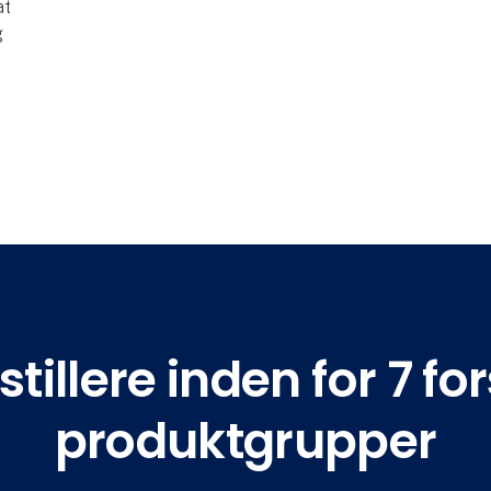
at
g
tillere inden for 7 for
produktgrupper