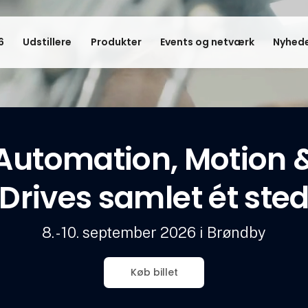
6
Udstillere
Produkter
Events og netværk
Nyhede
Automation, Motion 
Drives samlet ét ste
8. - 10. september 2026 i Brøndby
Køb billet