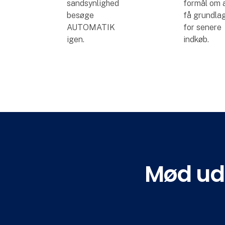
sandsynlighed
formål om 
besøge
få grundla
AUTOMATIK
for senere
igen.
indkøb.
Mød uds