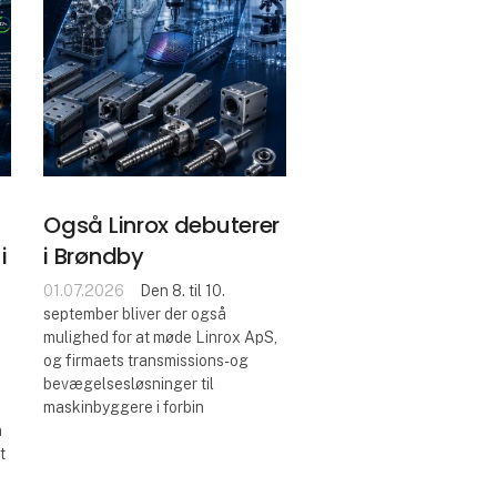
Også Linrox debuterer
i
i Brøndby
01.07.2026
Den 8. til 10.
september bliver der også
mulighed for at møde Linrox ApS,
og firmaets transmissions- og
bevægelsesløsninger til
maskinbyggere i forbin
n
t