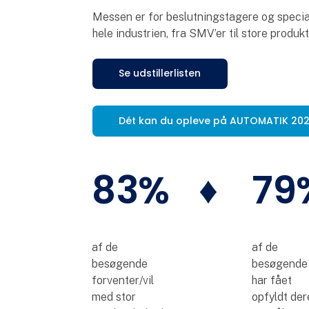
Messen er for beslutningstagere og special
hele industrien, fra SMV’er til store produ
Se udstillerlisten
Dét kan du opleve på AUTOMATIK 20
83%
♦
79
af de
af de
besøgende
besøgende
forventer/vil
har fået
med stor
opfyldt der