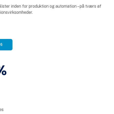
ister inden for produktion og automation – på tværs af
ktionsvirksomheder.
26
%
es