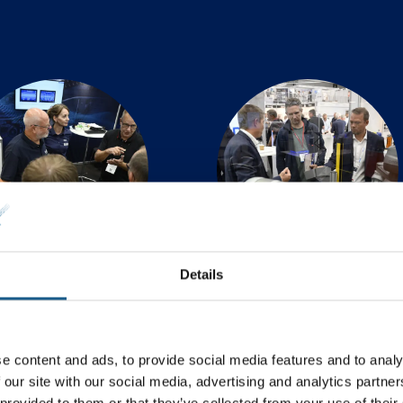
Details
eknisk automation
Motion & Drives
e content and ads, to provide social media features and to analy
 our site with our social media, advertising and analytics partn
 provided to them or that they’ve collected from your use of their