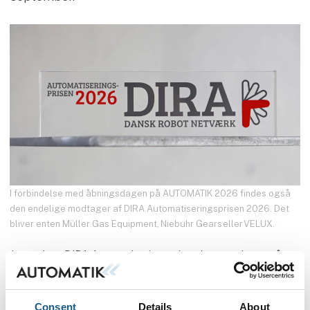
I forbindelse med åbningsdagen på AUTOMATIK 2026 findes også
den endelige modtager af DIRA Automatiseringsprisen 2026. Det
bliver enten Müller Gas Equipment, Niebuhr Gears eller VELUX.
Juryen bag DIRA Automatiseringsprisen har nu udpeget årets
tre nominerede til årets pris, hvor den endelige vinder findes i
forbindelse med åbningsdagen på AUTOMATIK 2026, den 8.
september i Brøndby.
Consent
Details
About