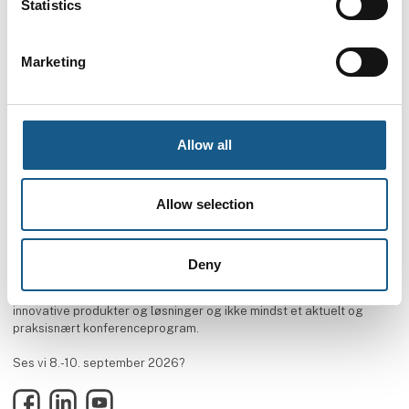
Statistics
Marketing
Allow all
Allow selection
Deny
AUTOMATIK ➡ Messe & Vidensforum inden for automation, motion &
drives. Oplev tre dage med netværk, hands on-udforskning af
innovative produkter og løsninger og ikke mindst et aktuelt og
praksisnært konferenceprogram.
Ses vi 8.-10. september 2026?
Facebook
LinkedIn
YouTube