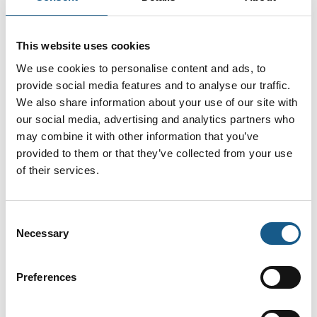
Der er tale om tre visionære og inspirerende projekter, som
alle viser et usædvanligt mod til at tænke i andre veje, og
This website uses cookies
omfatter en modig sønderjysk SMV, en midtjysk
sværvægtsleverandør til vindmølleindustrien og en
We use cookies to personalise content and ads, to
virksomhed med ”klar udsigt” til verden i form af henholdsvis
provide social media features and to analyse our traffic.
Müller Gas Equipment, Niebuhr Gears og VELUX, fremhæver
We also share information about your use of our site with
DIRA.
our social media, advertising and analytics partners who
may combine it with other information that you’ve
Årets tre nominerede til prisen, skal nu besøges af jury og
provided to them or that they’ve collected from your use
interesserede DIRA-medlemmer. Det sker henholdsvis den
of their services.
20. og 27. august. Der indledes således den 20. august ved
Niebuhr Gears i Ikast klokken 9.30, og siden fortsættes til
VELUX i Skjern, hvor man indleder rundturen klokken 13.30.
Consent
Den 27. august er det så Müller Gas Equipment ved Vollerup,
Necessary
Selection
hvor besøget indledes klokken 12.30.
Deltagelse kræver forhåndstilmelding til DIRA.
Preferences
Tilbage