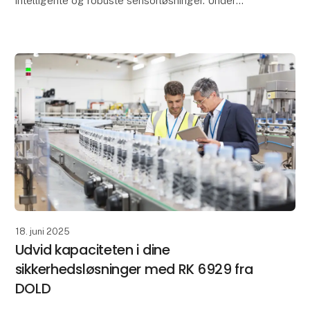
intelligente og robuste sensorløsninger. Under
Bauma 2025 havde vi fornøjelsen af at præsentere en
ræ
18. juni 2025
Udvid kapaciteten i dine
sikkerhedsløsninger med RK 6929 fra
DOLD