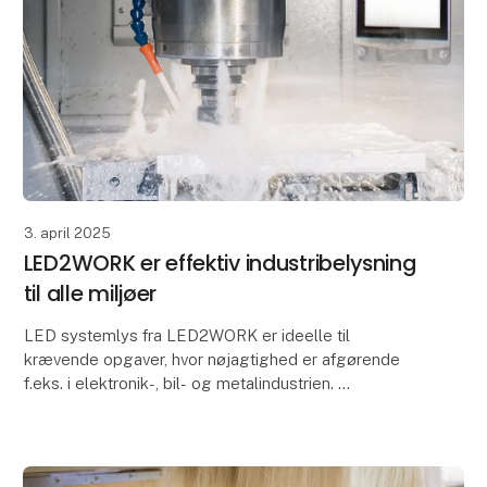
3. april 2025
LED2WORK er effektiv industribelysning
til alle miljøer
LED systemlys fra LED2WORK er ideelle til
krævende opgaver, hvor nøjagtighed er afgørende
f.eks. i elektronik-, bil- og metalindustrien.
LED2WORK producerer robuste LED-løsninger til
maskiner og p