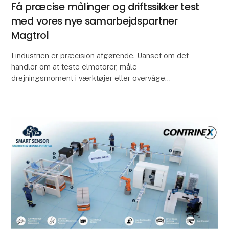
Få præcise målinger og driftssikker test
med vores nye samarbejdspartner
Magtrol
I industrien er præcision afgørende. Uanset om det
handler om at teste elmotorer, måle
drejningsmoment i værktøjer eller overvåge
belastning og vægt i løftesystemer, er det afgørende
med måleudstyr, d