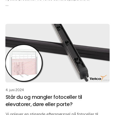
Contrinex har længe været kendt for deres induktive
sensorer af høj kvalitet, og nu har de tage
4. juni 2024
Står du og mangler fotoceller til
elevatorer, døre eller porte?
Vi oplever en stigende efterspørgsel på fotoceller til