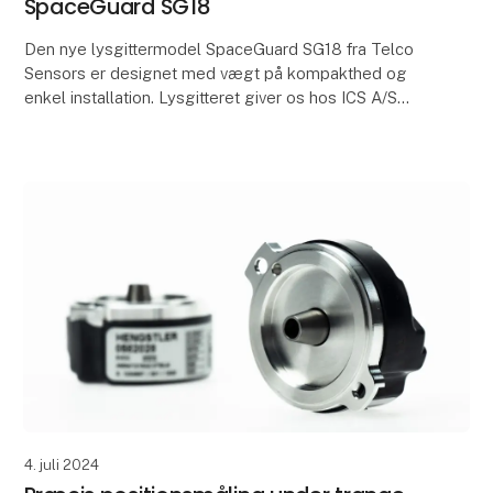
SpaceGuard SG18
Den nye lysgittermodel SpaceGuard SG18 fra Telco
Sensors er designet med vægt på kompakthed og
enkel installation. Lysgitteret giver os hos ICS A/S
mulighed for at tilbyde vores kunder en alsidig og h
4. juli 2024