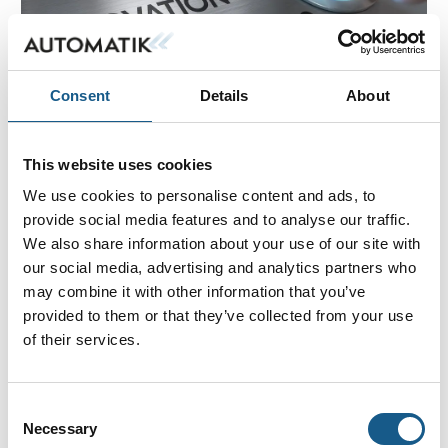
Consent
Details
About
13. januar 2025
This website uses cookies
Præcis måling på reflekterende
materialer med ODS 275 fra DSE
We use cookies to personalise content and ads, to
provide social media features and to analyse our traffic.
Danish Sensor Engineering (DSE) præsenterer ODS
We also share information about your use of our site with
275, en specialudgave af den populære ODS 250
our social media, advertising and analytics partners who
afstandsmåler. Med sit robuste design og
may combine it with other information that you’ve
imponerende præcision er sensoren en ideel løsning
provided to them or that they’ve collected from your use
til krævende i
of their services.
Consent
Necessary
Selection