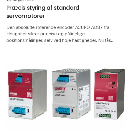
Præcis styring af standard
servomotorer
Den absolutte roterende encoder ACURO AD37 fra
Hengstler sikrer præcise og pålidelige
positionsmålinger, selv ved høje hastigheder. Nu fås
encoderen også i en version med en konisk aksel
med en 1:3-ra