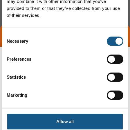
may combine it with other information that you’ve
provided to them or that they’ve collected from your use
of their services.
Consent
Tag direkte kontakt
Book et møde
Necessary
Selection
Preferences
Statistics
Marketing
Gå til hjemmeside
Allow all