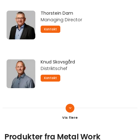
Thorstein Dam
Managing Director
Kontakt
Knud Skovsgård
Distriktschef
Kontakt
keyboard_arrow_down
Niels Chr. Schultz
Distriktschef
Kontakt
Produkter fra Metal Work