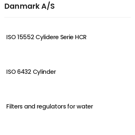
Danmark A/S
Tobias Bekker Pedersen
Distrikschef
ISO 15552 Cylidere Serie HCR
Kontakt
Alex Hansen
ISO 6432 Cylinder
Produktchef
Kontakt
Filters and regulators for water
Carsten Jensen
Distriktschef
Kontakt