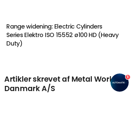
Range widening: Electric Cylinders
Series Elektro ISO 15552 ø100 HD (Heavy
Duty)
Artikler skrevet af Metal Work
1
Danmark A/S
keyboard_arrow_up