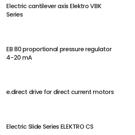
Electric cantilever axis Elektro VBK
Series
Andreas Gyes
Key Account Manager
Kontakt
EB 80 proportional pressure regulator
4-20 mA
Morten Ruder
Kundecenterchef
e.direct drive for direct current motors
Kontakt
Kamilla Krighaar
Electric Slide Series ELEKTRO CS
PA/QA