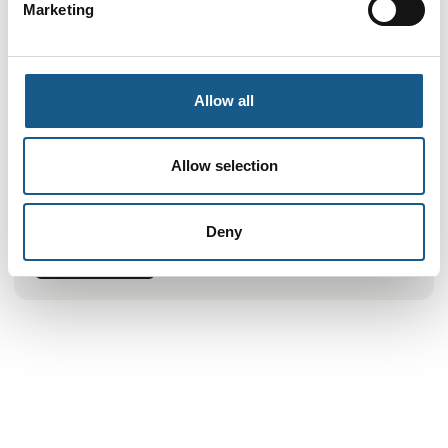
Marketing
Metal Work Danmark er specialister i
pneumatikkomponenter, og vi tilbyder såvel salg som
rådgivning til den danske industri. Vores produktion er
fuldautomatisk, hvilket sikrer et ensartet kvalitetsprodukt
og en gennemkontrolleret produtionsproces.
Allow all
Vores kompetencer omfatter:
Allow selection
* Teknisk support, specifikation og dimensionering
* Ideoplæg, samhandelsaftaler og tilbud
* Styklistestyring efter ideoplæg
Deny
* Lager/sikkerhedslager og terminsbestemte leveringer
* Delmontage af kundeapplikationer og styreskabe
Se profil
* Opbygning af ventiløer efter kundens ønske
Det er vigtigt for os at pris, kvalit