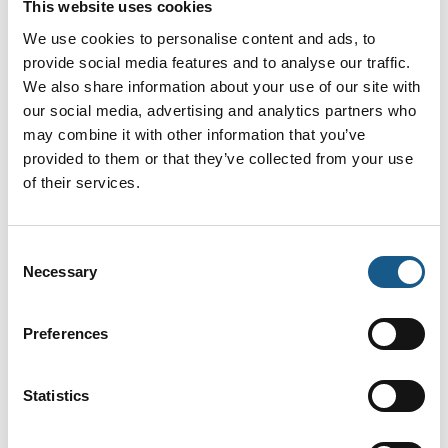
This website uses cookies
We use cookies to personalise content and ads, to
provide social media features and to analyse our traffic.
We also share information about your use of our site with
our social media, advertising and analytics partners who
may combine it with other information that you’ve
provided to them or that they’ve collected from your use
of their services.
Consent
Necessary
Selection
Preferences
Statistics
Produktet er tilføjet af:
Metal Work Danmark A/S