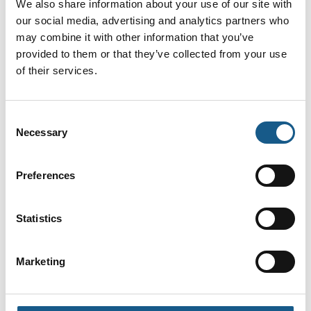
We also share information about your use of our site with
cemented its position as an ultra-fast communication
our social media, advertising and analytics partners who
syst
may combine it with other information that you’ve
provided to them or that they’ve collected from your use
of their services.
Consent
Necessary
Selection
Preferences
Statistics
5. juli 2023
40 ÅR GAMMEL INNOVATIONSSTRATEGI
HOLDER STADIG
Marketing
Beckhoff Automation, der blev grundlagt i en garage i
1980, har på 42 år udviklet sig til at være en markant