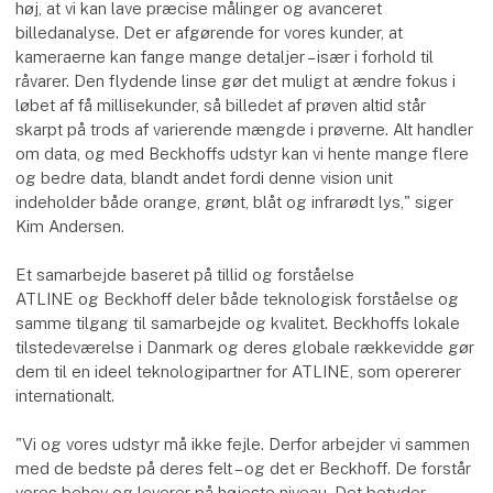
høj, at vi kan lave præcise målinger og avanceret
billedanalyse. Det er afgørende for vores kunder, at
kameraerne kan fange mange detaljer – især i forhold til
råvarer. Den flydende linse gør det muligt at ændre fokus i
løbet af få millisekunder, så billedet af prøven altid står
skarpt på trods af varierende mængde i prøverne. Alt handler
om data, og med Beckhoffs udstyr kan vi hente mange flere
og bedre data, blandt andet fordi denne vision unit
indeholder både orange, grønt, blåt og infrarødt lys," siger
Kim Andersen.
Et samarbejde baseret på tillid og forståelse
ATLINE og Beckhoff deler både teknologisk forståelse og
samme tilgang til samarbejde og kvalitet. Beckhoffs lokale
tilstedeværelse i Danmark og deres globale rækkevidde gør
dem til en ideel teknologipartner for ATLINE, som opererer
internationalt.
"Vi og vores udstyr må ikke fejle. Derfor arbejder vi sammen
med de bedste på deres felt – og det er Beckhoff. De forstår
vores behov og leverer på højeste niveau. Det betyder