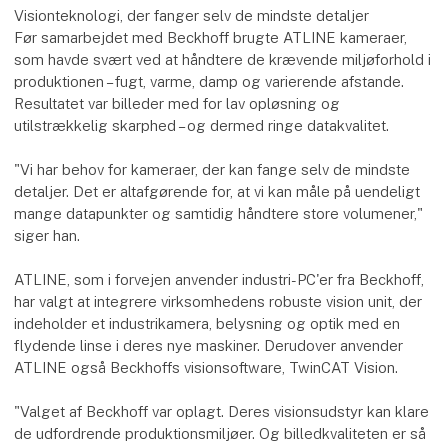
Visionteknologi, der fanger selv de mindste detaljer
Før samarbejdet med Beckhoff brugte ATLINE kameraer,
som havde svært ved at håndtere de krævende miljøforhold i
produktionen – fugt, varme, damp og varierende afstande.
Resultatet var billeder med for lav opløsning og
utilstrækkelig skarphed – og dermed ringe datakvalitet.
"Vi har behov for kameraer, der kan fange selv de mindste
detaljer. Det er altafgørende for, at vi kan måle på uendeligt
mange datapunkter og samtidig håndtere store volumener,"
siger han.
ATLINE, som i forvejen anvender industri-PC'er fra Beckhoff,
har valgt at integrere virksomhedens robuste vision unit, der
indeholder et industrikamera, belysning og optik med en
flydende linse i deres nye maskiner. Derudover anvender
ATLINE også Beckhoffs visionsoftware, TwinCAT Vision.
"Valget af Beckhoff var oplagt. Deres visionsudstyr kan klare
de udfordrende produktionsmiljøer. Og billedkvaliteten er så