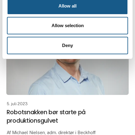
innovatør i automationsbranchen. På globalt plan
Allow all
vokser virksomhedens omsætning i gennemsni
Allow selection
Deny
5. juli 2023
Robotsnakken bør starte på
produktionsgulvet
Af Michael Nielsen, adm. direktør i Beckhoﬀ