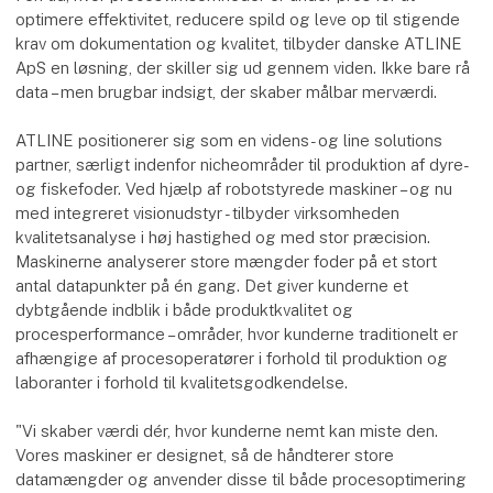
optimere effektivitet, reducere spild og leve op til stigende
krav om dokumentation og kvalitet, tilbyder danske ATLINE
ApS en løsning, der skiller sig ud gennem viden. Ikke bare rå
data – men brugbar indsigt, der skaber målbar merværdi.
ATLINE positionerer sig som en videns- og line solutions
partner, særligt indenfor nicheområder til produktion af dyre-
og fiskefoder. Ved hjælp af robotstyrede maskiner – og nu
med integreret visionudstyr - tilbyder virksomheden
kvalitetsanalyse i høj hastighed og med stor præcision.
Maskinerne analyserer store mængder foder på et stort
antal datapunkter på én gang. Det giver kunderne et
dybtgående indblik i både produktkvalitet og
procesperformance – områder, hvor kunderne traditionelt er
afhængige af procesoperatører i forhold til produktion og
laboranter i forhold til kvalitetsgodkendelse.
"Vi skaber værdi dér, hvor kunderne nemt kan miste den.
Vores maskiner er designet, så de håndterer store
datamængder og anvender disse til både procesoptimering