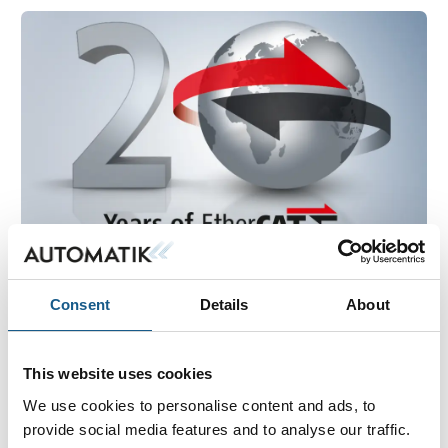
20. september 2023
A reliable and flexible approach to
Consent
Details
About
precise, highly dynamic movements
with EtherCAT
This website uses cookies
Interview with Dr. Guido Beckmann on 20 years of
We use cookies to personalise content and ads, to
EtherCAT in the motion control environment
provide social media features and to analyse our traffic.
Over the last 20 years, EtherCAT has successfully