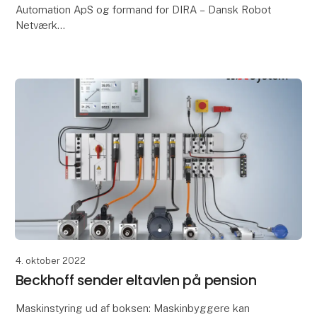
Automation ApS og formand for DIRA – Dansk Robot
Netværk
For blot fem år siden var Danmark blandt top‐5 lande
i verden med ﬂest robotter i industrien pr.
4. oktober 2022
Beckhoff sender eltavlen på pension
Maskinstyring ud af boksen: Maskinbyggere kan