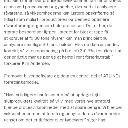
etc. Men for enhver produktionsvirksomhed starter business
casen ved processens begyndelse, dvs. ved at analysere
råvarerne, så virksomhederne kan justere opskrifterne så
tidligt som muligt i produktionen og dermed optimere
råvareforbruget gennem hele processen. Det er her, de
største besparelser ligger. I stedet for blot at tage få
stikprøver af fx 30 tons råvarer, kan man principielt nu
analysere samtlige 30 tons i siloen. Hvis de data anvendes
korrekt, så vil en optimering på blot <0,2-0,3%, resultere i, at
der er rigtig mange penge at hente i rent foræringstab,"
forklarer Kim Andersen.
Fremover bliver software og data en central del af ATLINEs
forretningsmodel.
"Hvor vi tidligere har fokuseret på at opdage fejl i
slutproduktets kvalitet, så vil vi med vores nye strategi
hjælpe procesvirksomheder med at spare penge. Vi hjælper
virksomheder med at forstå og udnytte deres råvarer bedre –
uanset om det er til foder eller fødevarer." siger han.