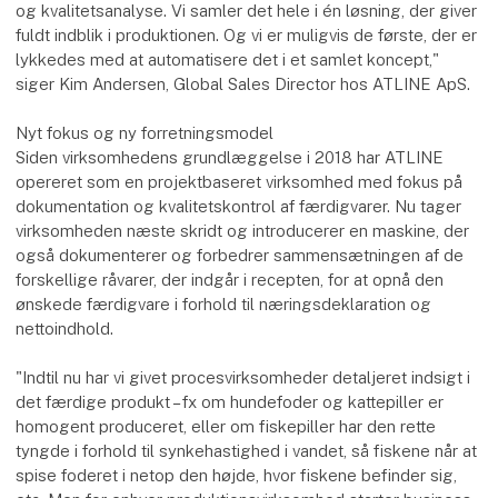
og kvalitetsanalyse. Vi samler det hele i én løsning, der giver
fuldt indblik i produktionen. Og vi er muligvis de første, der er
lykkedes med at automatisere det i et samlet koncept,"
siger Kim Andersen, Global Sales Director hos ATLINE ApS.
Nyt fokus og ny forretningsmodel
Siden virksomhedens grundlæggelse i 2018 har ATLINE
opereret som en projektbaseret virksomhed med fokus på
dokumentation og kvalitetskontrol af færdigvarer. Nu tager
virksomheden næste skridt og introducerer en maskine, der
også dokumenterer og forbedrer sammensætningen af de
forskellige råvarer, der indgår i recepten, for at opnå den
ønskede færdigvare i forhold til næringsdeklaration og
nettoindhold.
"Indtil nu har vi givet procesvirksomheder detaljeret indsigt i
det færdige produkt – fx om hundefoder og kattepiller er
homogent produceret, eller om fiskepiller har den rette
tyngde i forhold til synkehastighed i vandet, så fiskene når at
spise foderet i netop den højde, hvor fiskene befinder sig,