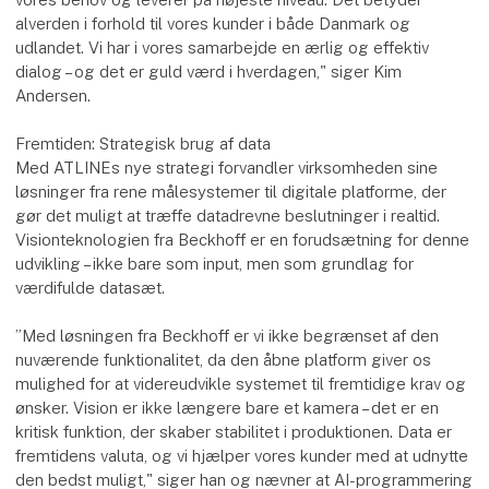
alverden i forhold til vores kunder i både Danmark og
udlandet. Vi har i vores samarbejde en ærlig og effektiv
dialog – og det er guld værd i hverdagen," siger Kim
Andersen.
Fremtiden: Strategisk brug af data
Med ATLINEs nye strategi forvandler virksomheden sine
løsninger fra rene målesystemer til digitale platforme, der
gør det muligt at træffe datadrevne beslutninger i realtid.
Visionteknologien fra Beckhoff er en forudsætning for denne
udvikling – ikke bare som input, men som grundlag for
værdifulde datasæt.
”Med løsningen fra Beckhoff er vi ikke begrænset af den
nuværende funktionalitet, da den åbne platform giver os
mulighed for at videreudvikle systemet til fremtidige krav og
ønsker. Vision er ikke længere bare et kamera – det er en
kritisk funktion, der skaber stabilitet i produktionen. Data er
fremtidens valuta, og vi hjælper vores kunder med at udnytte
den bedst muligt," siger han og nævner at AI-programmering