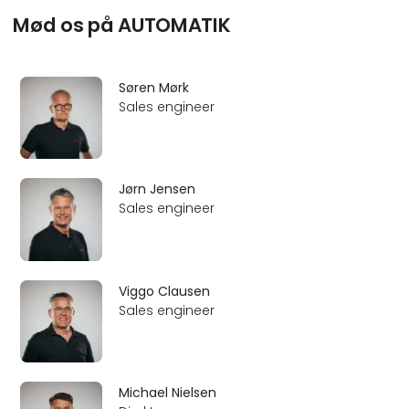
løsninger, der bruges over hel
Mød os på AUTOMATIK
Søren Mørk
Sales engineer
Jørn Jensen
Sales engineer
Viggo Clausen
Sales engineer
Michael Nielsen