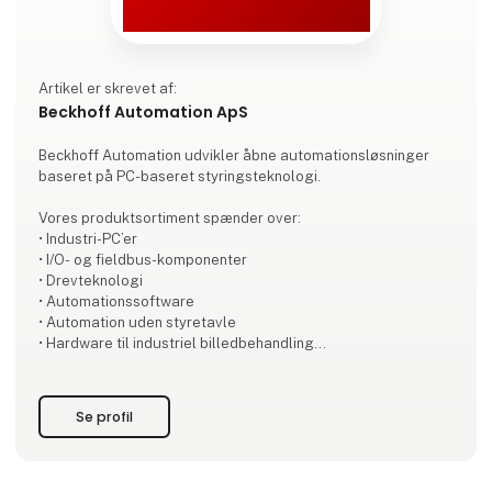
Artikel er skrevet af:
Beckhoff Automation ApS
Beckhoff Automation udvikler åbne automationsløsninger
baseret på PC-baseret styringsteknologi.
Vores produktsortiment spænder over:
• Industri-PC’er
• I/O- og fieldbus-komponenter
• Drevteknologi
• Automationssoftware
• Automation uden styretavle
• Hardware til industriel billedbehandling
• Robotteknologi
• Produkttransport
Se profil
Hvert produkt kan anvendes som selvstændige komponenter
– eller kombineres til et fuldt integreret styringssystem, hvor
alle dele er optimalt afstemt. Med vores New Automation
Technology leverer vi universelle, brancheuafhængige