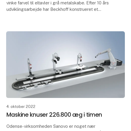
vinke farvel til eltavler i grå metalskabe. Efter 10 års
udviklingsarbejde har Beckhoff konstrueret et
modulært system, der fjerner de klassiske tavler fr
4. oktober 2022
Maskine knuser 226.800 æg i timen
Odense-virksomheden Sanovo er noget nær