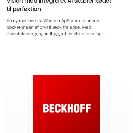
Vision med integreret AI skærer kødet
til perfektion
En ny maskine fra Woitech ApS perfektionerer
opskæringen af brystflæsk fra grise. Med
visionteknologi og indbygget machine learning
håndterer BellyShaper automatisk den komplekse
skæreproces – og erst