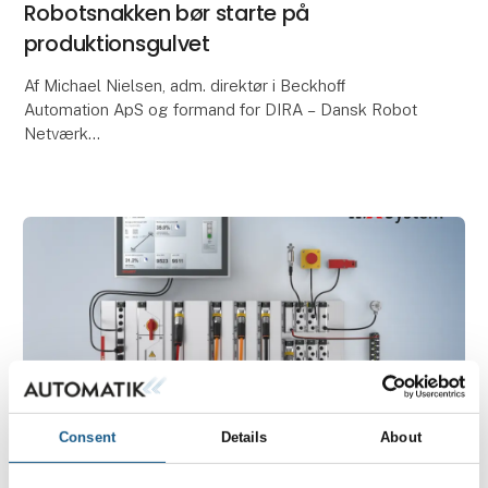
Robotsnakken bør starte på
produktionsgulvet
Af Michael Nielsen, adm. direktør i Beckhoﬀ
Automation ApS og formand for DIRA – Dansk Robot
Netværk
For blot fem år siden var Danmark blandt top‐5 lande
i verden med ﬂest robotter i industrien pr.
Consent
Details
About