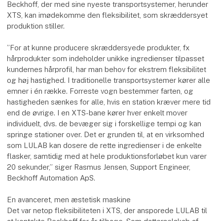
Beckhoff, der med sine nyeste transportsystemer, herunder
XTS, kan imødekomme den fleksibilitet, som skræddersyet
produktion stiller.
”For at kunne producere skræddersyede produkter, fx
hårprodukter som indeholder unikke ingredienser tilpasset
kundernes hårprofil, har man behov for ekstrem fleksibilitet
og høj hastighed. I traditionelle transportsystemer kører alle
emner i én række. Forreste vogn bestemmer farten, og
hastigheden sænkes for alle, hvis en station kræver mere tid
end de øvrige. I en XTS-bane kører hver enkelt mover
individuelt, dvs. de bevæger sig i forskellige tempi og kan
springe stationer over. Det er grunden til, at en virksomhed
som LULAB kan dosere de rette ingredienser i de enkelte
flasker, samtidig med at hele produktionsforløbet kun varer
20 sekunder,” siger Rasmus Jensen, Support Engineer,
Beckhoff Automation ApS.
En avanceret, men æstetisk maskine
Det var netop fleksibiliteten i XTS, der ansporede LULAB til