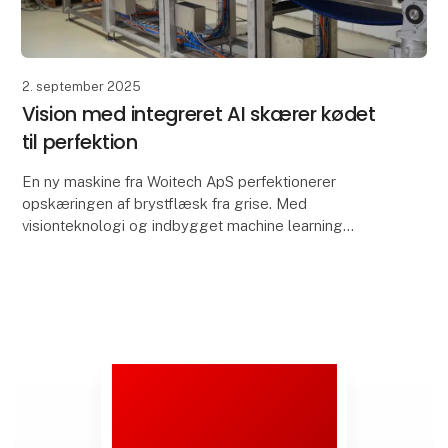
2. september 2025
Vision med integreret AI skærer kødet
til perfektion
En ny maskine fra Woitech ApS perfektionerer
opskæringen af brystflæsk fra grise. Med
visionteknologi og indbygget machine learning
håndterer BellyShaper automatisk den komplekse
skæreproces – og erst