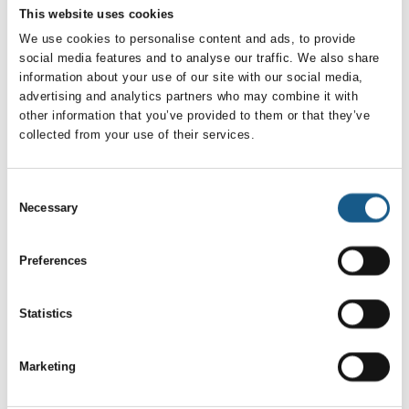
4. oktober 2022
This website uses cookies
Beckhoff sender eltavlen på pension
We use cookies to personalise content and ads, to provide
social media features and to analyse our traffic. We also share
Maskinstyring ud af boksen: Maskinbyggere kan
information about your use of our site with our social media,
vinke farvel til eltavler i grå metalskabe. Efter 10 års
advertising and analytics partners who may combine it with
udviklingsarbejde har Beckhoff konstrueret et
other information that you’ve provided to them or that they’ve
modulært system, der fjerner de klassiske tavler fr
collected from your use of their services.
Consent
Necessary
Selection
Preferences
Statistics
Marketing