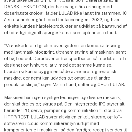
at kontakte Beckhoff for år tilbage. Som datterselskab af
DANSK TEKNOLOGI, der har mange års erfaring med
doseringsteknologi, falder LULAB ikke langt fra stammen. 10
års research er gået forud for lanceringen i 2022, og hver
enkelte kundes hårplejeprodukter er udviklet på baggrund af
et udførligt digitalt spørgeskema, som uploades i cloud.
”Vi ønskede et digitalt mover system, en kompakt løsning
med lavt maskinfootprint, ultranem styring af maskinen, samt
et højt output. Derudover er transportbanen så modulær, let i
designet og lynhurtig, at vi med det samme kunne se,
hvordan vi kunne bygge en både avanceret og æstetisk
maskine, der nemt kan udvides og omstilles til andre
produktionslinjer,” siger Martin Lund, stifter og CEO i LULAB.
Maskinen har ingen synlige ledninger og diverse mekanik,
der skal drejes og skrues på. Den integrerede IPC styrer alt,
herunder I/O, servo, pumper og kommunikation til cloud via
HTTP/REST. LULAB styrer alt via en enkelt skærm, og IoT-
softwaren i cloud kommunikerer lynhurtigt med
komponenterne i maskinen, så den færdige recept sendes til