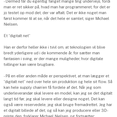
- Dermed får du egentlig fanget mange ting undervejs, fordi
man er ret sikker på, hvad man har programmeret, for det er
jo testet op mod det, der var aftalt. Det er ikke noget man
først kommer til at se, når det hele er samlet, siger Michael
Nielsen.
Et ”digitalt net”
Han er derfor heller ikke i tvivl om, at teknologien vil blive
bredt yderligere ud i de kommende år, for sætter man
fantasien i sving, er der mange muligheder, hvor digitale
tvillinger kan være brugbare.
- På en eller anden måde er perspektivet, at man lægger et
”digitalt net” ned over hele sin produktion og hele sit flow. Så
kan hele supply chain’en få fordele af det. Når jeg som
underleverandør skal levere en model, kan jeg se det digitalt
langt tid før, jeg skal levere eller designe noget. Det kan
også være reservedele, jeg skal bruge fremadrettet. Jeg har
et digitalt billede af det, og så kan jeg producere eller 3D-
printe den, forklarer Michael Nielsen, og fortsætter: