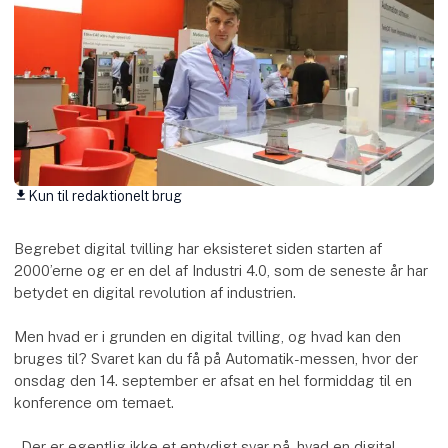
Kun til redaktionelt brug
download
Begrebet digital tvilling har eksisteret siden starten af
2000’erne og er en del af Industri 4.0, som de seneste år har
betydet en digital revolution af industrien.
Men hvad er i grunden en digital tvilling, og hvad kan den
bruges til? Svaret kan du få på Automatik-messen, hvor der
onsdag den 14. september er afsat en hel formiddag til en
konference om temaet.
- Der er egentlig ikke et entydigt svar på, hvad en digital