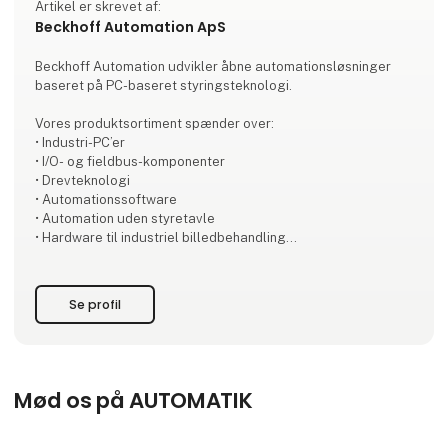
Artikel er skrevet af:
Beckhoff Automation ApS
Beckhoff Automation udvikler åbne automationsløsninger
baseret på PC-baseret styringsteknologi.
Vores produktsortiment spænder over:
• Industri-PC’er
• I/O- og fieldbus-komponenter
• Drevteknologi
• Automationssoftware
• Automation uden styretavle
• Hardware til industriel billedbehandling
• Robotteknologi
• Produkttransport
Se profil
Hvert produkt kan anvendes som selvstændige komponenter
– eller kombineres til et fuldt integreret styringssystem, hvor
alle dele er optimalt afstemt. Med vores New Automation
Technology leverer vi universelle, brancheuafhængige
løsninger, der bruges over hel
Mød os på AUTOMATIK