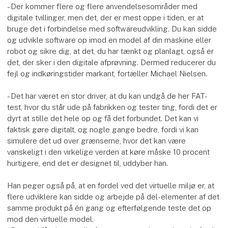
- Der kommer flere og flere anvendelsesområder med
digitale tvillinger, men det, der er mest oppe i tiden, er at
bruge det i forbindelse med softwareudvikling. Du kan sidde
og udvikle software op imod en model af din maskine eller
robot og sikre dig, at det, du har tænkt og planlagt, også er
det, der sker i den digitale afprøvning. Dermed reducerer du
fejl og indkøringstider markant, fortæller Michael Nielsen.
- Det har været en stor driver, at du kan undgå de her FAT-
test, hvor du står ude på fabrikken og tester ting, fordi det er
dyrt at stille det hele op og få det forbundet. Det kan vi
faktisk gøre digitalt, og nogle gange bedre, fordi vi kan
simulere det ud over grænserne, hvor det kan være
vanskeligt i den virkelige verden at køre måske 10 procent
hurtigere, end det er designet til, uddyber han.
Han peger også på, at en fordel ved det virtuelle miljø er, at
flere udviklere kan sidde og arbejde på del-elementer af det
samme produkt på én gang og efterfølgende teste det op
mod den virtuelle model.