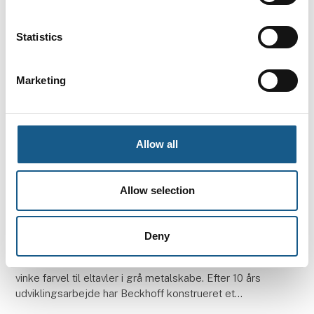
For blot fem år siden var Danmark blandt top‐5 lande
i verden med ﬂest robotter i industrien pr.
Statistics
Marketing
Allow all
Allow selection
4. oktober 2022
Beckhoff sender eltavlen på pension
Deny
Maskinstyring ud af boksen: Maskinbyggere kan
vinke farvel til eltavler i grå metalskabe. Efter 10 års
udviklingsarbejde har Beckhoff konstrueret et
modulært system, der fjerner de klassiske tavler fr