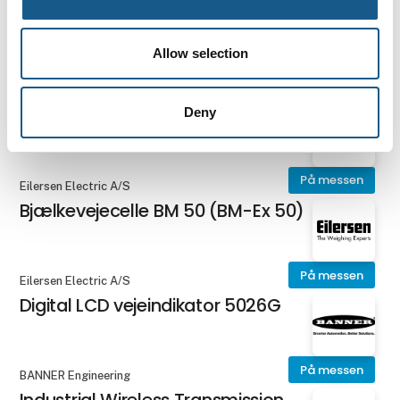
Collaborative Welding Solution
Allow selection
Dobot Europe GmbH
Automated Palletizing Solution
Deny
På messen
Eilersen Electric A/S
Bjælkevejecelle BM 50 (BM-Ex 50)
På messen
Eilersen Electric A/S
Digital LCD vejeindikator 5026G
På messen
BANNER Engineering