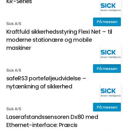
KR-Series
På messen
Sick A/S
Kraftfuld sikkerhedsstyring Flexi Net – til
moderne stationære og mobile
maskiner
På messen
Sick A/S
safeRS3 porteføljeudvidelse –
nytænkning af sikkerhed
På messen
Sick A/S
Laserafstandssensoren Dx80 med
Ethernet-interface: Præcis