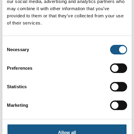
our social media, advertising and analytics partners who
Druck PACE5000E/6000E serie
may combine it with other information that you’ve
trykkontrollere
provided to them or that they’ve collected from your use
of their services.
På messen
Autic System AB
Consent
Ignition , Scada and IOT platform
Necessary
Selection
Preferences
Dobot Europe GmbH
CRA Series Collaborative Robot
Statistics
Dobot Europe GmbH
Marketing
DOBOT Nova Series
Allow all
Dobot Europe GmbH