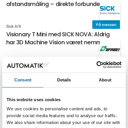
afstandsmåling – direkte forbundet
På messen
Sick A/S
Visionary T Mini med SICK NOVA: Aldrig
har 3D Machine Vision været nemmere
På messen
Tormatic AS
Druck UPS4E-IS mA Ex-Sløyfekalibrator
Consent
Details
About
På messen
Tormatic AS
This website uses cookies
Druck UPS4E mA Sløyfekalibrator
We use cookies to personalise content and ads, to
provide social media features and to analyse our traffic.
We also share information about your use of our site with
På messen
Tormatic AS