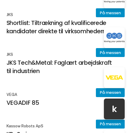
På messen
JKS
Shortlist: Tiltrækning af kvalificerede
kandidater direkte til virksomhederne
På messen
JKS
JKS Tech&Metal: Faglært arbejdskraft
til industrien
På messen
VEGA
VEGADIF 85
k
På messen
Kassow Robots ApS