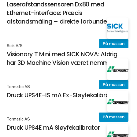
Laserafstandssensoren Dx80 med
Ethernet-interface: Præcis
afstandsmåling – direkte forbundet
På messen
Sick A/S
Visionary T Mini med SICK NOVA: Aldrig
har 3D Machine Vision været nemmere
På messen
Tormatic AS
Druck UPS4E-IS mA Ex-Sløyfekalibrator
På messen
Tormatic AS
Druck UPS4E mA Sløyfekalibrator