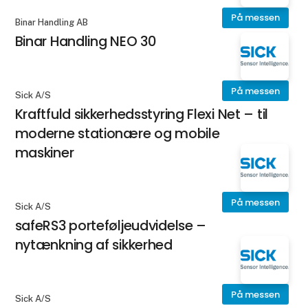
På messen
Binar Handling AB
Binar Handling NEO 30
På messen
Sick A/S
Kraftfuld sikkerhedsstyring Flexi Net – til
moderne stationære og mobile
maskiner
På messen
Sick A/S
safeRS3 porteføljeudvidelse –
nytænkning af sikkerhed
På messen
Sick A/S