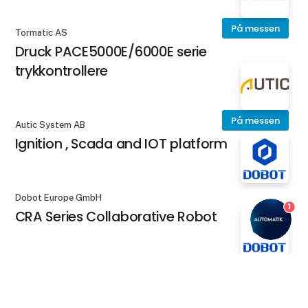
På messen
Tormatic AS
Druck PACE5000E/6000E serie
trykkontrollere
På messen
Autic System AB
Ignition , Scada and IOT platform
Dobot Europe GmbH
1
CRA Series Collaborative Robot
Dobot Europe GmbH
DOBOT Nova Series
keyboard_arrow_up