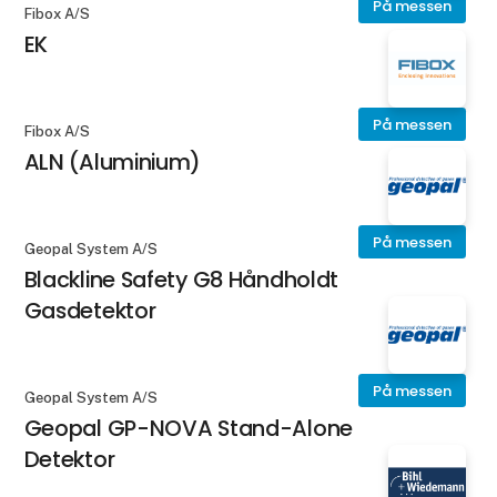
På messen
Fibox A/S
EK
På messen
Fibox A/S
ALN (Aluminium)
På messen
Geopal System A/S
Blackline Safety G8 Håndholdt
Gasdetektor
På messen
Geopal System A/S
Geopal GP-NOVA Stand-Alone
Detektor