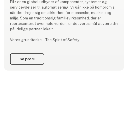
Pilz er en global udbyder af komponenter, systemer og
serviceydelser til automatisering. Vi går ikke på kompromis,
når det drejer sig om sikkerhed for menneske, maskine og
miljø. Som en traditionsrig familievirksomhed, der er
repræsenteret over hele verden, er det vores mål at være din
pålidelige partner lokalt.
Vores grundtanke – The Spirit of Safety
Vi vil gøre verden mere sikker med alle vores handlinger. Det
ses i hvert eneste produkt og hver eneste løsning fra Pilz,
Se profil
som tager hensyn til både maskinsikkerhed og krav til
Security.