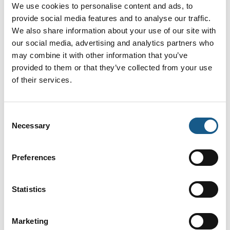
We use cookies to personalise content and ads, to
provide social media features and to analyse our traffic.
På messen
PSENradar – Sikker radarsensor
We also share information about your use of our site with
our social media, advertising and analytics partners who
may combine it with other information that you’ve
provided to them or that they’ve collected from your use
På messen
PNOZmulti 2 – De små styringer
of their services.
Consent
Necessary
Selection
På messen
PSENscan – Sikkerhedsscanneren
Preferences
Statistics
AUTOMATIK
Produktet er medbragt på messen
Marketing