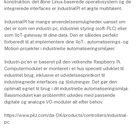
konstruktion, det åbne Linux-baserede operativsystem og de
integrerede interfaces er IndustrialPI et ægte multitalent.
IndustrialPI har mange anvendelsesmuligheder, uanset om
det er som ren industri-pc, industriel styring (soft-PLC) eller
som IIoT-gateway til dine data. Den er således perfekt
forberedt til at implementere dine IIoT-, automatiserings- og
Motion-projekter i industrielle automatiseringsmiljøer.
Industri-pc'en er baseret på den velkendte Raspberry Pi.
Computermodulet er monteret i et hus specielt udviklet til
industriel brug, inklusive et udvidelsesprintkort til
industriegnede interfaces og tilslutninger. Det gør den
optimalt egnet til brug i dit industrielle automatiseringsmiljø.
Basismodulet kan problemfrit udvides med passende
digitale og analoge I/O-moduler alt efter behov.
https://www.pilz.com/da-DK/products/controllers/industrial-
pc