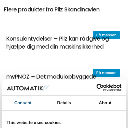
Flere produkter fra Pilz Skandinavien
På messen
Konsulentydelser – Pilz kan rådgive og
hjælpe dig med din maskinsikkerhed
På messen
myPNOZ – Det modulopbyggede
sikkerhedsrelæ
Consent
Details
About
På messen
PSENopt – Sikkerhedslysgitre
This website uses cookies