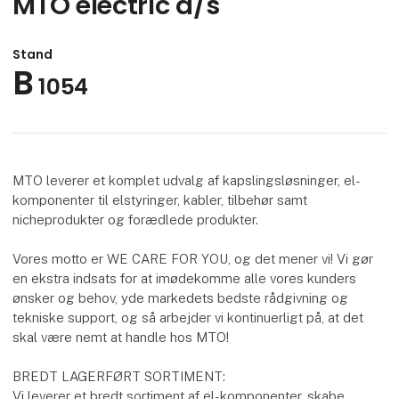
MTO electric a/s
Stand
B
1054
MTO leverer et komplet udvalg af kapslingsløsninger, el-
komponenter til elstyringer, kabler, tilbehør samt
nicheprodukter og forædlede produkter.
Vores motto er WE CARE FOR YOU, og det mener vi! Vi gør
en ekstra indsats for at imødekomme alle vores kunders
ønsker og behov, yde markedets bedste rådgivning og
tekniske support, og så arbejder vi kontinuerligt på, at det
skal være nemt at handle hos MTO!
BREDT LAGERFØRT SORTIMENT:
Vi leverer et bredt sortiment af el-komponenter, skabe,