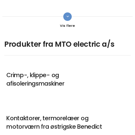
keyboard_arrow_down
Emil Erbs Nagel
Salgskonsulent
Kontakt
Produkter fra MTO electric a/s
Jan Barkholt Hansen
Salgskonsulent
Crimp-, klippe- og
afisoleringsmaskiner
Kontakt
Bent Kristensen
Kontaktorer, termorelæer og
Ket Account Manager (BK Crimp)
motorværn fra østrigske Benedict
Kontakt