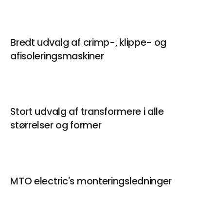
Bredt udvalg af crimp-, klippe- og
Christian Stampe
afisoleringsmaskiner
Produktchef
Kontakt
Stort udvalg af transformere i alle
Mads Velbæk
størrelser og former
Direktør
Kontakt
MTO electric's monteringsledninger
Michael Johansen
Direktør