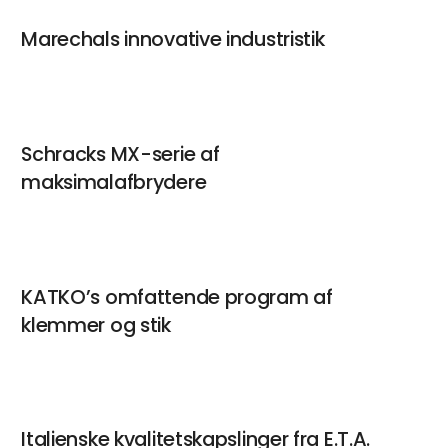
Kontakt
Marechals innovative industristik
Mette Christensen
Marketingansvarlig
Schracks MX-serie af
Kontakt
maksimalafbrydere
KATKO’s omfattende program af
klemmer og stik
Italienske kvalitetskapslinger fra E.T.A.