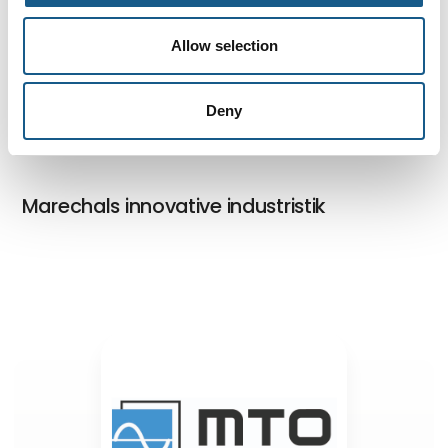
Allow selection
MTO electric's monteringsledninger
Deny
Marechals innovative industristik