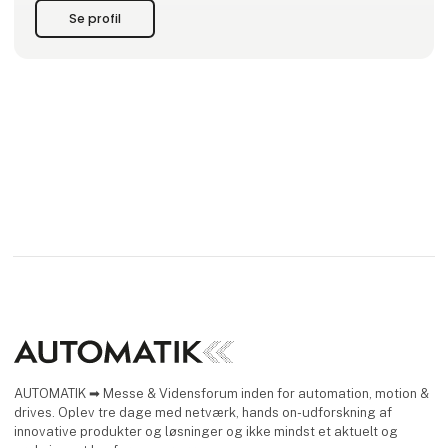
bokse, kabler samt tilbehør til disse. Du kan dermed samle
Se profil
mange køb et sted og skære ned på antallet af
AUTOMATIK ➡ Messe & Vidensforum inden for automation, motion &
drives. Oplev tre dage med netværk, hands on-udforskning af
innovative produkter og løsninger og ikke mindst et aktuelt og