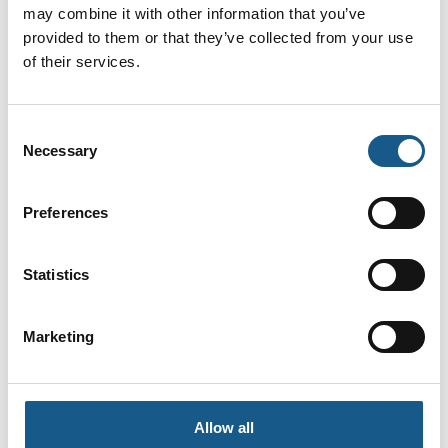
may combine it with other information that you’ve
Crimp-, klippe- og
provided to them or that they’ve collected from your use
afisoleringsmaskiner
of their services.
Consent
Kontaktorer, termorelæer og
Necessary
Selection
motorværn fra østrigske Benedict
Preferences
Statistics
Bredt udvalg af crimp-, klippe- og
afisoleringsmaskiner
Marketing
Stort udvalg af transformere i alle
Allow all
størrelser og former