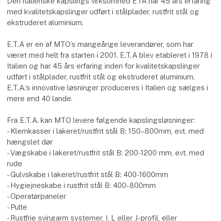
Den italienske kapslings virksomhed ETA har 45 års erfaring
med kvalitetskapslinger udført i stålplader, rustfrit stål og
ekstruderet aluminium.
E.T.A er en af MTO’s mangeårige leverandører, som har
været med helt fra starten i 2001. E.T.A blev etableret i 1978 i
Italien og har 45 års erfaring inden for kvalitetskapslinger
udført i stålplader, rustfrit stål og ekstruderet aluminium.
E.T.A.’s innovative løsninger produceres i Italien og sælges i
mere end 40 lande.
Fra E.T.A. kan MTO levere følgende kapslingsløsninger:
- Klemkasser i lakeret/rustfrit stål B: 150–800mm, evt. med
hængslet dør
- Vægskabe i lakeret/rustfrit stål B: 200-1200 mm, evt. med
rude
- Gulvskabe i lakeret/rustfrit stål B: 400-1600mm
- Hygiejneskabe i rustfrit stål B: 400-800mm
- Operatørpaneler
- Pulte
- Rustfrie svingarm systemer, I, L eller J-profil, eller