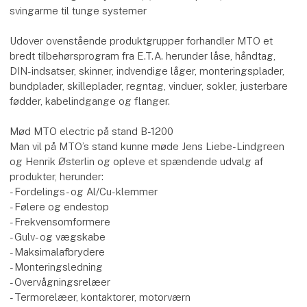
svingarme til tunge systemer
Udover ovenstående produktgrupper forhandler MTO et
bredt tilbehørsprogram fra E.T.A. herunder låse, håndtag,
DIN-indsatser, skinner, indvendige låger, monteringsplader,
bundplader, skilleplader, regntag, vinduer, sokler, justerbare
fødder, kabelindgange og flanger.
Mød MTO electric på stand B-1200
Man vil på MTO’s stand kunne møde Jens Liebe-Lindgreen
og Henrik Østerlin og opleve et spændende udvalg af
produkter, herunder:
- Fordelings- og Al/Cu-klemmer
- Følere og endestop
- Frekvensomformere
- Gulv- og vægskabe
- Maksimalafbrydere
- Monteringsledning
- Overvågningsrelæer
- Termorelæer, kontaktorer, motorværn