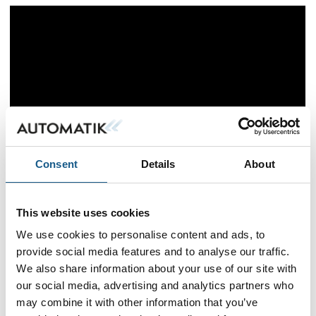
Consent
Details
About
Flere produkter fra MTO electric a/s
This website uses cookies
We use cookies to personalise content and ads, to
provide social media features and to analyse our traffic.
We also share information about your use of our site with
Crimp-, klippe- og
our social media, advertising and analytics partners who
afisoleringsmaskiner
may combine it with other information that you’ve