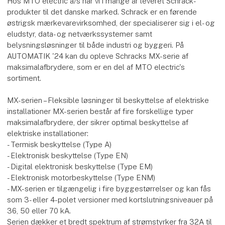
Hos MTO electric a/s har vi i mange år leveret Schrack-
produkter til det danske marked. Schrack er en førende
østrigsk mærkevarevirksomhed, der specialiserer sig i el- og
eludstyr, data- og netværkssystemer samt
belysningsløsninger til både industri og byggeri. På
AUTOMATIK '24 kan du opleve Schracks MX-serie af
maksimalafbrydere, som er en del af MTO electric's
sortiment.
MX-serien – Fleksible løsninger til beskyttelse af elektriske
installationer MX-serien består af fire forskellige typer
maksimalafbrydere, der sikrer optimal beskyttelse af
elektriske installationer:
- Termisk beskyttelse (Type A)
- Elektronisk beskyttelse (Type EN)
- Digital elektronisk beskyttelse (Type EM)
- Elektronisk motorbeskyttelse (Type ENM)
- MX-serien er tilgængelig i fire byggestørrelser og kan fås
som 3- eller 4-polet versioner med kortslutningsniveauer på
36, 50 eller 70 kA.
Serien dækker et bredt spektrum af strømstyrker fra 32A til