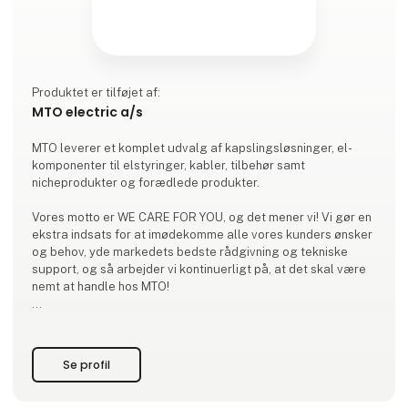
Produktet er tilføjet af:
MTO electric a/s
MTO leverer et komplet udvalg af kapslingsløsninger, el-
komponenter til elstyringer, kabler, tilbehør samt
nicheprodukter og forædlede produkter.
Vores motto er WE CARE FOR YOU, og det mener vi! Vi gør en
ekstra indsats for at imødekomme alle vores kunders ønsker
og behov, yde markedets bedste rådgivning og tekniske
support, og så arbejder vi kontinuerligt på, at det skal være
nemt at handle hos MTO!
BREDT LAGERFØRT SORTIMENT:
Vi leverer et bredt sortiment af el-komponenter, skabe,
bokse, kabler samt tilbehør til disse. Du kan dermed samle
Se profil
mange køb et sted og skære ned på antallet af