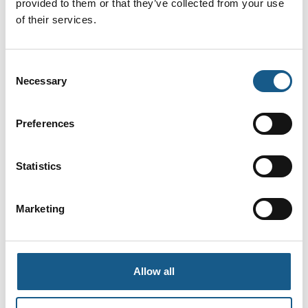
provided to them or that they’ve collected from your use
of their services.
Kontaktorer, termorelæer og
Consent
motorværn fra østrigske Benedict
Necessary
Selection
Preferences
Bredt udvalg af crimp-, klippe- og
afisoleringsmaskiner
Statistics
Marketing
Stort udvalg af transformere i alle
størrelser og former
Allow all