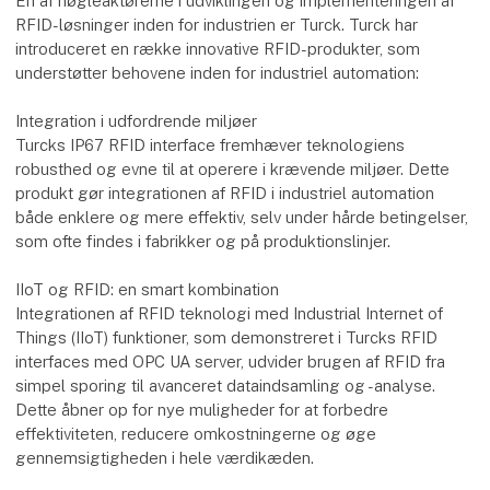
En af nøgleaktørerne i udviklingen og implementeringen af
RFID-løsninger inden for industrien er Turck. Turck har
introduceret en række innovative RFID-produkter, som
understøtter behovene inden for industriel automation:
Integration i udfordrende miljøer
Turcks IP67 RFID interface fremhæver teknologiens
robusthed og evne til at operere i krævende miljøer. Dette
produkt gør integrationen af RFID i industriel automation
både enklere og mere effektiv, selv under hårde betingelser,
som ofte findes i fabrikker og på produktionslinjer.
IIoT og RFID: en smart kombination
Integrationen af RFID teknologi med Industrial Internet of
Things (IIoT) funktioner, som demonstreret i Turcks RFID
interfaces med OPC UA server, udvider brugen af RFID fra
simpel sporing til avanceret dataindsamling og -analyse.
Dette åbner op for nye muligheder for at forbedre
effektiviteten, reducere omkostningerne og øge
gennemsigtigheden i hele værdikæden.