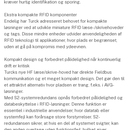
kræver hurtig identifikation og sporing.
Ekstra kompakte RFID komponenter
Endelig har Turck adresseret behovet for kompakte
løsninger ved at udvikle miniature RFID læse-/skrivehoveder
og tags. Disse mindre enheder udvider anvendeligheden af
RFID teknologi til applikationer, hvor plads er begrænset,
uden at gå på kompromis med ydeevnen.
Kompakt design og forbedret pålidelighed når kontinuerlig
drift er kritisk
Turcks nye HF læse/skrive-hoved har direkte Fieldbus
kommunikation og et meget kompakt design. Det gør den til
et attraktivt alternativ hvor pladsen er trang, f.eks. i AVG-
løsninger.
Med S2-systemredundans opnås forbedret pålidelighed og
databeskyttelse i RFID-løsninger. Denne funktion er
essentiel i industrielle anvendelser, hvor datatab eller
systemfejl kan forårsage store forstyrrelser. S2-
redundansen sikrer, at hvis en del af systemet svigter, kan
den anden overtage uden funktionsfejl, hvilket giver