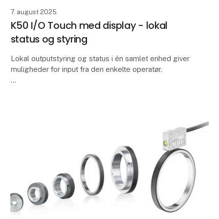
7. august 2025
K50 I/O Touch med display - lokal
status og styring
Lokal outputstyring og status i én samlet enhed giver
muligheder for input fra den enkelte operatør.
K50 I/O Touch Control med display er en kompakt,
berøringsfølsom enhed, der samler lokal betjeni