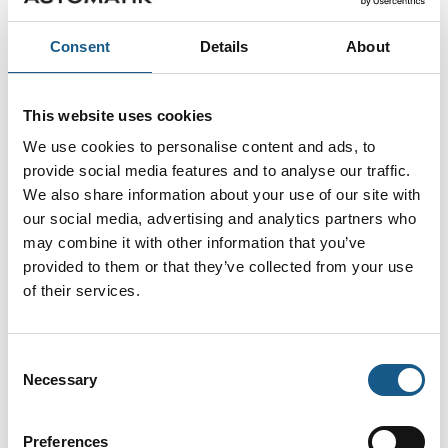
nødstop
Consent
Details
About
Når sikkerheden svigter, reagerer systemet selv. Nye
kontaktblokke overvåger nødstopforbindelsen
døgnet rundt.
This website uses cookies
SCHLEGEL udvider MK/MKP-serien med de nye
We use cookies to personalise content and ads, to
kontaktblokke med integreret fejlfrakobling
provide social media features and to analyse our traffic.
We also share information about your use of our site with
our social media, advertising and analytics partners who
may combine it with other information that you’ve
provided to them or that they’ve collected from your use
of their services.
Consent
Necessary
Selection
29. juli 2026
Preferences