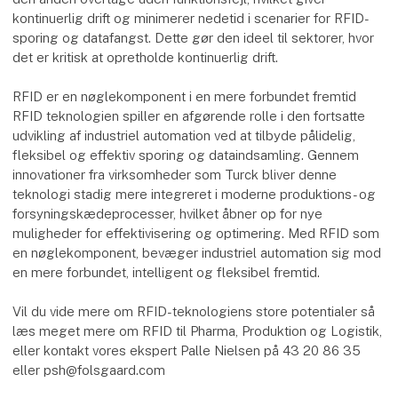
kontinuerlig drift og minimerer nedetid i scenarier for RFID-
sporing og datafangst. Dette gør den ideel til sektorer, hvor
det er kritisk at opretholde kontinuerlig drift.
RFID er en nøglekomponent i en mere forbundet fremtid
RFID teknologien spiller en afgørende rolle i den fortsatte
udvikling af industriel automation ved at tilbyde pålidelig,
fleksibel og effektiv sporing og dataindsamling. Gennem
innovationer fra virksomheder som Turck bliver denne
teknologi stadig mere integreret i moderne produktions- og
forsyningskædeprocesser, hvilket åbner op for nye
muligheder for effektivisering og optimering. Med RFID som
en nøglekomponent, bevæger industriel automation sig mod
en mere forbundet, intelligent og fleksibel fremtid.
Vil du vide mere om RFID-teknologiens store potentialer så
læs meget mere om RFID til Pharma, Produktion og Logistik,
eller kontakt vores ekspert Palle Nielsen på 43 20 86 35
eller psh@folsgaard.com