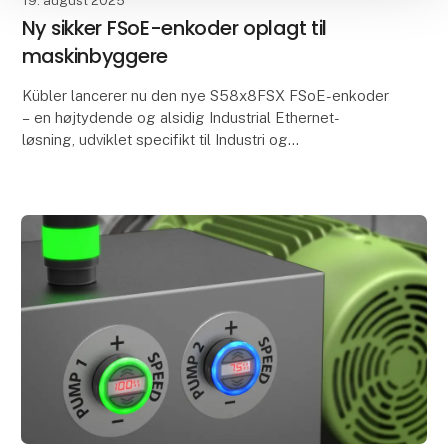
19. august 2025
Ny sikker FSoE-enkoder oplagt til
maskinbyggere
Kübler lancerer nu den nye S58x8FSX FSoE-enkoder
– en højtydende og alsidig Industrial Ethernet-
løsning, udviklet specifikt til Industri og
maskinbyggere.
Med certificering efter SIL2 og SIL3 og in