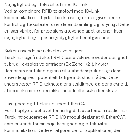
Nøjagtighed og fleksibilitet med IO-Link
Ved at kombinere RFID teknologi med IO-Link
kommunikation, tilbyder Turck løsninger, der giver bedre
kontrol og fleksibilitet over dataindsamling og -styring. Dette
er især vigtigt for præcisionskrævende applikationer, hvor
nøjagtighed og tilpasningsdygtighed er afgørende.
Sikker anvendelse i eksplosive miljøer
Turck har også udviklet RFID læse-/skrivehoveder designet
til brug i eksplosive områder (Ex Zone 1/21), hvilket
demonstrerer teknologiens sikkerhedsaspekter og dens
anvendelighed i potentielt farlige industriområder. Dette
understreger RFID teknologiens alsidighed og dens evne til
at imødekomme specifikke industrielle sikkerhedskrav.
Hastighed og Effektivitet med EtherCAT
For at opfylde behovet for hurtig dataoverførsel i realtid, har
Turck introduceret et RFID I/O modul designet til EtherCAT,
som er kendt for sin høje hastighed og effektivitet i
kommunikation. Dette er afgørende for applikationer, der