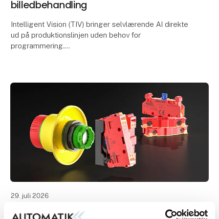
billedbehandling
Intelligent Vision (TIV) bringer selvlærende AI direkte
ud på produktionslinjen uden behov for
programmering.
TURCK lancerer nu deres nye Intelligent Vision (TIV) –
et innovativt AI-kamera, der sæt
29. juli 2026
Selvmonitorerende kontaktblokke til