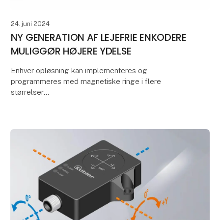
24. juni 2024
NY GENERATION AF LEJEFRIE ENKODERE
MULIGGØR HØJERE YDELSE
Enhver opløsning kan implementeres og
programmeres med magnetiske ringe i flere
størrelser
På grund af deres kompakte design og
akseldiameter er lejefrie enkodere ideelle til brug i
drev- og elevator