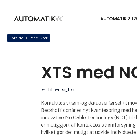
AUTOMATIK 202
Forside
Produkter
XTS med N
Til oversigten
Kontaktløs strøm- og dataoverførsel til mo
Beckhoff opnår et nyt kvantespring med hen
innovative No Cable Technology (NCT) til d
er muliggjort af kontaktløs strømforsyning
hvilket gør det muligt at udvide individuel