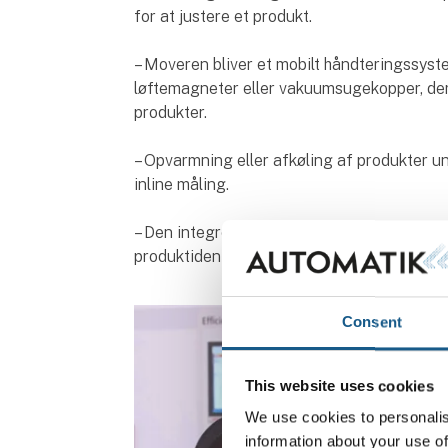
for at justere et produkt.
– Moveren bliver et mobilt håndteringssyst
løftemagneter eller vakuumsugekopper, de
produkter.
– Opvarmning eller afkøling af produkter un
inline måling.
– Den integrerede datakommunikation mulig
produktidentifikation samt tilstands- og p
Consent
This website uses cookies
We use cookies to personalis
information about your use of