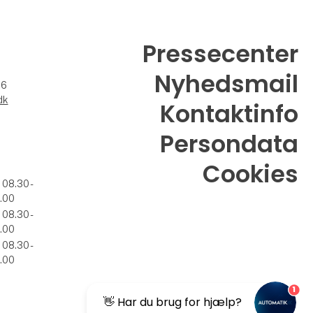
Pressecenter
Nyhedsmail
26
dk
Kontaktinfo
Persondata
Cookies
. 08.30 -
.00
. 08.30 -
.00
. 08.30 -
.00
1
👋 Har du brug for hjælp?