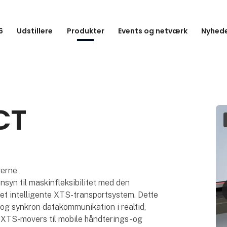
6
Udstillere
Produkter
Events og netværk
Nyhede
CT
verne
syn til maskinfleksibilitet med den
et intelligente XTS-transportsystem. Dette
 og synkron datakommunikation i realtid,
le XTS-movers til mobile håndterings- og