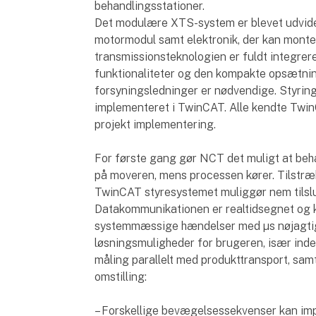
behandlingsstationer.
Det modulære XTS-system er blevet udvidet
motormodul samt elektronik, der kan monte
transmissionsteknologien er fuldt integrer
funktionaliteter og den kompakte opsætning
forsyningsledninger er nødvendige. Styrin
implementeret i TwinCAT. Alle kendte Twin
projekt implementering.
For første gang gør NCT det muligt at beha
på moveren, mens processen kører. Tilstræ
TwinCAT styresystemet muliggør nem tilslu
Datakommunikationen er realtidsegnet og
systemmæssige hændelser med µs nøjagtig
løsningsmuligheder for brugeren, især ind
måling parallelt med produkttransport, samt
omstilling:
– Forskellige bevægelsessekvenser kan im