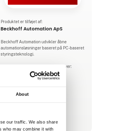
Produktet er tilføjet af:
Beckhoff Automation ApS
Beckhoff Automation udvikler åbne
automationsløsninger baseret på PC-baseret
styringsteknologi.
Vores produktsortiment spænder over:
• Industri-PC’er
• I/O- og fieldbus-komponenter
• Drevteknologi
• Automationssoftware
About
• Automation uden styretavle
• Hardware til industriel billedbehandling
• Robotteknologi
• Produkttransport
Se profil
se our traffic. We also share
Hvert produkt kan anvendes som
ers who may combine it with