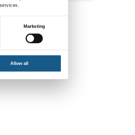
selvstændige komponenter – eller
 services.
kombineres til et fuldt integreret
styringssystem, hvor alle dele er optimalt
afstemt. Med vores New Automation
Marketing
Technology leverer vi universelle,
brancheuafhængige løsninger, der bruges
over hel
Allow all