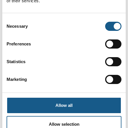
of their services.
Consent
TwinCAT Vision
Necessary
Selection
Preferences
Statistics
Marketing
Allow all
Allow selection