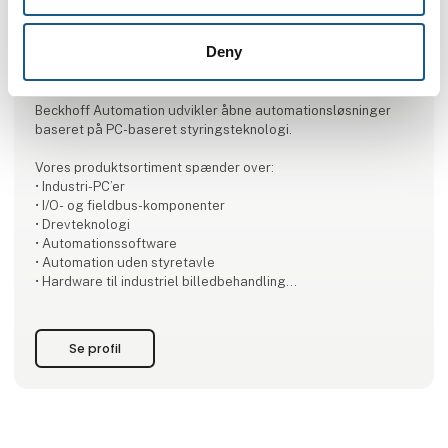
Produktet er tilføjet af:
Deny
Beckhoff Automation ApS
Beckhoff Automation udvikler åbne automationsløsninger
baseret på PC-baseret styringsteknologi.
Vores produktsortiment spænder over:
• Industri-PC’er
• I/O- og fieldbus-komponenter
• Drevteknologi
• Automationssoftware
• Automation uden styretavle
• Hardware til industriel billedbehandling
• Robotteknologi
• Produkttransport
Se profil
Hvert produkt kan anvendes som selvstændige komponenter
– eller kombineres til et fuldt integreret styringssystem, hvor
alle dele er optimalt afstemt. Med vores New Automation
Technology leverer vi universelle, brancheuafhængige
løsninger, der bruges over hel