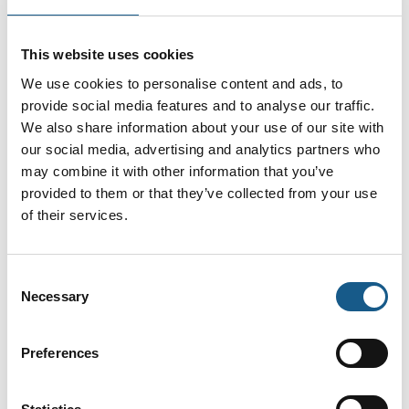
sensoren til krævende målinger i
mikrometer
This website uses cookies
We use cookies to personalise content and ads, to
provide social media features and to analyse our traffic.
We also share information about your use of our site with
På messen
Laserafstandssensoren Dx80 med
our social media, advertising and analytics partners who
Ethernet-interface: Præcis
may combine it with other information that you’ve
afstandsmåling – direkte forbundet
provided to them or that they’ve collected from your use
of their services.
På messen
Consent
safeRS3 porteføljeudvidelse –
Necessary
Selection
nytænkning af sikkerhed
Preferences
På messen
Kraftfuld sikkerhedsstyring Flexi Net – til