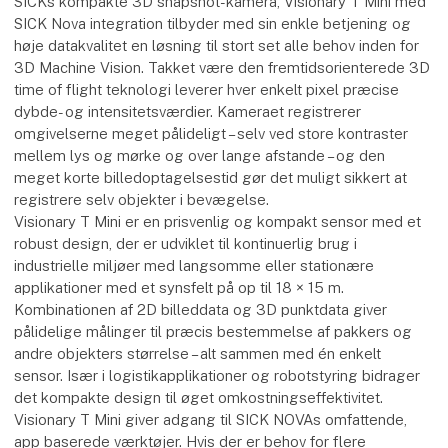
SICKs kompakte 3D snapshot-kamera, Visionary T Mini med
SICK Nova integration tilbyder med sin enkle betjening og
høje datakvalitet en løsning til stort set alle behov inden for
3D Machine Vision. Takket være den fremtidsorienterede 3D
time of flight teknologi leverer hver enkelt pixel præcise
dybde- og intensitetsværdier. Kameraet registrerer
omgivelserne meget pålideligt – selv ved store kontraster
mellem lys og mørke og over lange afstande – og den
meget korte billedoptagelsestid gør det muligt sikkert at
registrere selv objekter i bevægelse.
Visionary T Mini er en prisvenlig og kompakt sensor med et
robust design, der er udviklet til kontinuerlig brug i
industrielle miljøer med langsomme eller stationære
applikationer med et synsfelt på op til 18 × 15 m.
Kombinationen af 2D billeddata og 3D punktdata giver
pålidelige målinger til præcis bestemmelse af pakkers og
andre objekters størrelse – alt sammen med én enkelt
sensor. Især i logistikapplikationer og robotstyring bidrager
det kompakte design til øget omkostningseffektivitet.
Visionary T Mini giver adgang til SICK NOVAs omfattende,
app baserede værktøjer. Hvis der er behov for flere