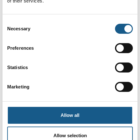
of their services.
Hegn
Consent
Necessary
Selection
Preferences
Stoptidsmåler Safetyman DT3
Statistics
Marketing
Allow all
Allow selection