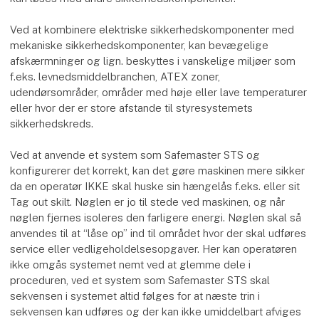
Ved at kombinere elektriske sikkerhedskomponenter med
mekaniske sikkerhedskomponenter, kan bevægelige
afskærmninger og lign. beskyttes i vanskelige miljøer som
f.eks. levnedsmiddelbranchen, ATEX zoner,
udendørsområder, områder med høje eller lave temperaturer
eller hvor der er store afstande til styresystemets
sikkerhedskreds.
Ved at anvende et system som Safemaster STS og
konfigurerer det korrekt, kan det gøre maskinen mere sikker
da en operatør IKKE skal huske sin hængelås f.eks. eller sit
Tag out skilt. Nøglen er jo til stede ved maskinen, og når
nøglen fjernes isoleres den farligere energi. Nøglen skal så
anvendes til at “låse op” ind til området hvor der skal udføres
service eller vedligeholdelsesopgaver. Her kan operatøren
ikke omgås systemet nemt ved at glemme dele i
proceduren, ved et system som Safemaster STS skal
sekvensen i systemet altid følges for at næste trin i
sekvensen kan udføres og der kan ikke umiddelbart afviges