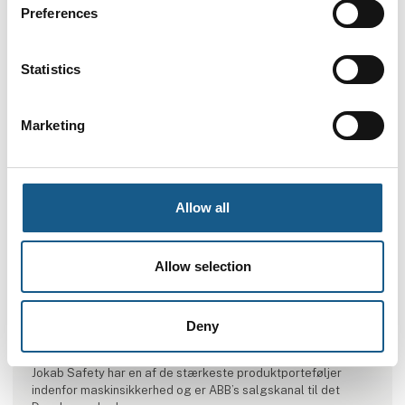
Preferences
Statistics
Marketing
Allow all
Allow selection
Produktet er tilføjet af:
Jokab Safety DK A/S
Jokab Safety DK A/S leverer sikkerhedskomponenter samt
Deny
rådgiver om maskinsikkerhed og har fokus på praktisk
anvendelse af sikkerhedsmæssige krav i produktionen.
Jokab Safety har en af de stærkeste produktporteføljer
indenfor maskinsikkerhed og er ABB’s salgskanal til det