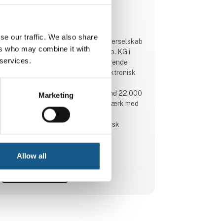
Produktet er tilføjet af:
Phoenix Contact A/S
se our traffic. We also share
PHOENIX CONTACT A/S er et datterselskab
ers who may combine it with
af PHOENIX CONTACT GmbH & Co. KG i
 services.
Tyskland og er en af de markedsførende
virksomheder i verden inden for elektronisk
interface- og industriel
automatiseringsteknik med mere end 22.000
Marketing
medarbejdere i hele verden. Et netværk med
50 datterselskaber samt ca. 30
repræsentanter i Europa og oversøisk
varetager det globale salg.
I Danmark beskæftiger PHOENIX CONTACT
Allow all
30 medarbejdere på hovedkontoret i
Se profil
København og yderligere 12 på
salgskontoret i Kolding. I København har vi
foruden salgsafdeling, support og
administration også vores eget værksted til
bearbej