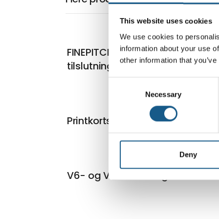
This website uses cookies
We use cookies to personalis
information about your use of
FINEPITCH board-to-board
other information that you’ve
tilslutningsstik
Consent
Necessary
Selection
Printkortstik
Deny
V6- og V14 tilslutningsstik