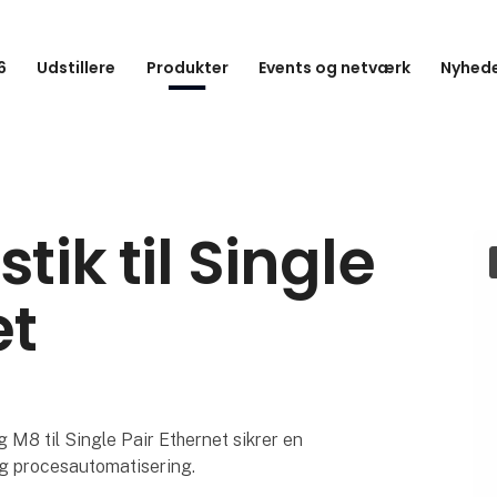
6
Udstillere
Produkter
Events og netværk
Nyhede
tik til Single
et
 M8 til Single Pair Ethernet sikrer en
 og procesautomatisering.