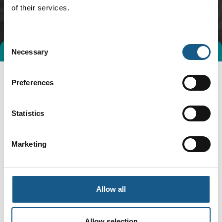
of their services.
Consent
Necessary
Selection
Preferences
Statistics
Marketing
Gå til hjemmeside
Allow all
Specialeområder
Allow selection