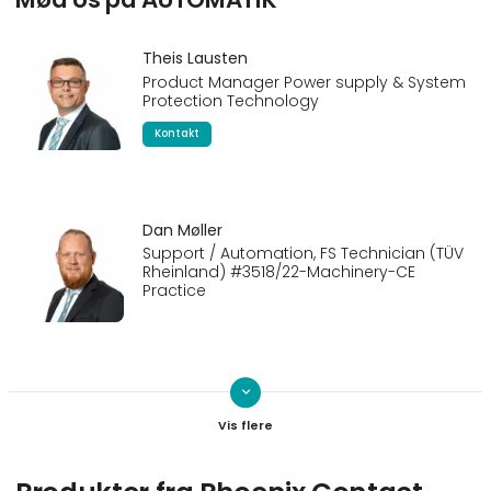
Theis Lausten
Product Manager Power supply & System
Protection Technology
Kontakt
Dan Møller
Support / Automation, FS Technician (TÜV
Rheinland) #3518/22-Machinery-CE
Practice
keyboard_arrow_down
Jonathan Zober Schwartz
Product Manager Automation Systems
Kontakt