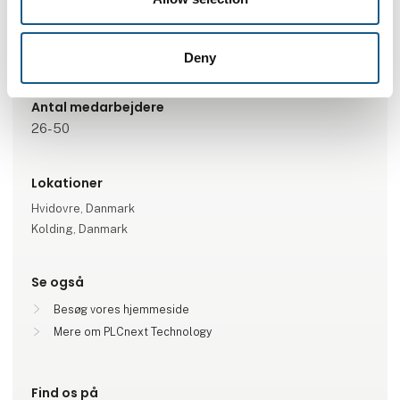
Industriel automation
Industriel_IT_AI__Cybersecurity
Procesautomatisering
Robotteknologi
Deny
Antal medarbejdere
26-50
Lokationer
Hvidovre, Danmark
Kolding, Danmark
Se også
Besøg vores hjemmeside
Mere om PLCnext Technology
Find os på