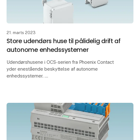
21. marts 2023
Store udendørs huse til pålidelig drift af
autonome enhedssystemer
Udendørshusene i OCS-serien fra Phoenix Contact
yder enestående beskyttelse af autonome
enhedssystemer.
Selv i ekstreme miljøer beskytter de store huse
pålideligt indersiden af de elektriske kompo