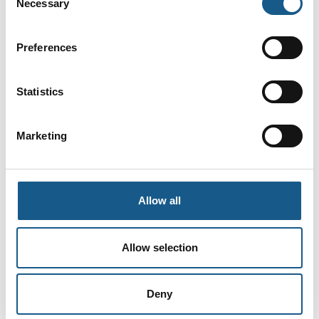
Necessary
Selection
Preferences
Statistics
Marketing
Allow all
Produktet er tilføjet af:
Spelsberg A/S
Allow selection
Velkommen til Spelsberg A/S – din pålidelige partner inden
for elektriske installationer og kapslinger. Med over 100 års
Deny
erfaring leverer vi kvalitetsløsninger gennem innovation og
dygtige udviklere. Vores familieejede virksomhed tilbyder