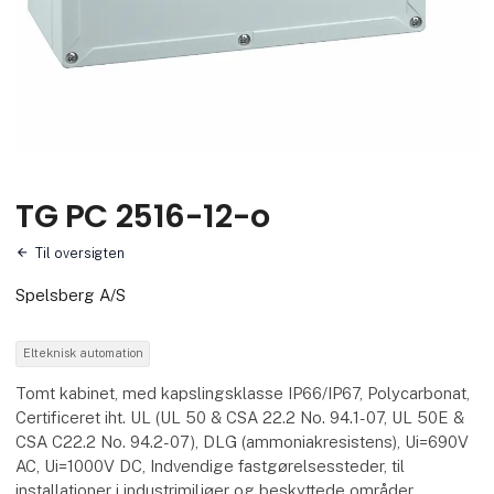
TG PC 2516-12-o
Til oversigten
Spelsberg A/S
Elteknisk automation
Tomt kabinet, med kapslingsklasse IP66/IP67, Polycarbonat,
Certificeret iht. UL (UL 50 & CSA 22.2 No. 94.1-07, UL 50E &
CSA C22.2 No. 94.2-07), DLG (ammoniakresistens), Ui=690V
AC, Ui=1000V DC, Indvendige fastgørelsessteder, til
installationer i industrimiljøer og beskyttede områder