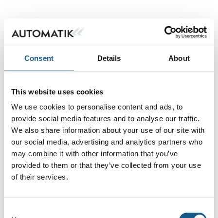
TK PC 2518-9-m
Consent
Details
About
GTi
This website uses cookies
We use cookies to personalise content and ads, to
provide social media features and to analyse our traffic.
TG PC 88-6-o
We also share information about your use of our site with
our social media, advertising and analytics partners who
may combine it with other information that you’ve
provided to them or that they’ve collected from your use
AL 88-6 tom aluminiumskasse
of their services.
Consent