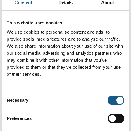
Consent
Details
About
TG PC 88-6-o
This website uses cookies
We use cookies to personalise content and ads, to
provide social media features and to analyse our traffic.
AL 88-6 tom aluminiumskasse
We also share information about your use of our site with
our social media, advertising and analytics partners who
may combine it with other information that you’ve
provided to them or that they’ve collected from your use
of their services.
Consent
Necessary
Selection
Preferences