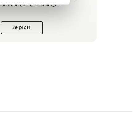
innovation, der bla. har bragt
tætningsløsninger der fungerer under
terræn, beskytter mod EMI/EMP,
potentialudligning og jording, er
Se profil
ATEX¨certificeret, samt værktøj og software,
der hjælper med planlægning, installation og
den efterfølgende drift.
Roxtec blev grundlagt i Sverige i 1990 efter