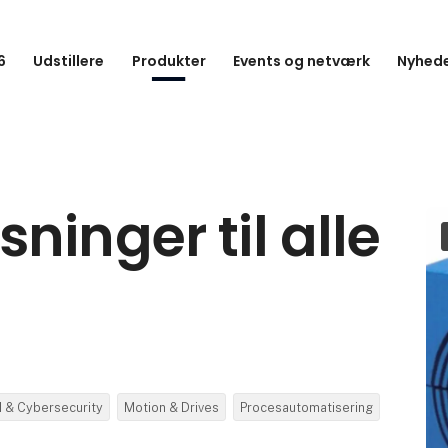
6
Udstillere
Produkter
Events og netværk
Nyhede
ninger til alle
I & Cybersecurity
Motion & Drives
Procesautomatisering