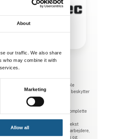
About
se our traffic. We also share
ers who may combine it with
Produktet er tilføjet af:
 services.
Roxtec Denmark ApS
Roxtec leverer nyskabende, fleksible
Marketing
løsninger til kabel- og rørtætninger beskytter
vi liv og aktiver.
Vi udvikler, producerer og sælger komplette
tætningsløsninger til kabel- og
rørgennemføringer. Vores stabile vækst
Allow all
bygger primært på dedikerede medarbejdere,
stærke værdier, et klart kundefokus og