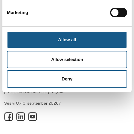
Marketing
Allow all
Allow selection
AUTOMATIK ➡ Messe & Vidensforum inden for automation, motion &
Deny
drives. Oplev tre dage med netværk, hands on-udforskning af
innovative produkter og løsninger og ikke mindst et aktuelt og
praksisnært konferenceprogram.
Ses vi 8.-10. september 2026?
Facebook
LinkedIn
YouTube