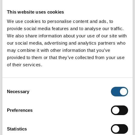
Produktet er tilføjet af:
This website uses cookies
Roxtec Denmark ApS
We use cookies to personalise content and ads, to
Roxtec leverer nyskabende, fleksible løsninger til kabel- og
provide social media features and to analyse our traffic.
rørtætninger beskytter vi liv og aktiver.
We also share information about your use of our site with
our social media, advertising and analytics partners who
Vi udvikler, producerer og sælger komplette
tætningsløsninger til kabel- og rørgennemføringer. Vores
may combine it with other information that you’ve
stabile vækst bygger primært på dedikerede medarbejdere,
provided to them or that they’ve collected from your use
stærke værdier, et klart kundefokus og innovation, der bla.
of their services.
har bragt tætningsløsninger der fungerer under terræn,
beskytter mod EMI/EMP, potentialudligning og jording, er
ATEX¨certificeret, samt værktøj og software, der hjælper
med planlægning, installation og den efterfølgende drift.
Consent
Necessary
Selection
Roxtec blev grundlagt i Sverige i 1990 efter
Se profil
Preferences
Statistics