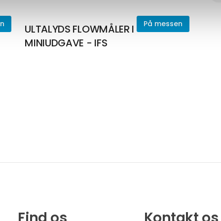
en
På messen
ULTALYDS FLOWMÅLER I
MINIUDGAVE - IFS
Find os
Kontakt os