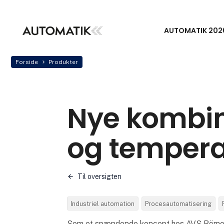
AUTOMATIK 202
Forside
Produkter
Nye kombin
og tempera
Til oversigten
Industriel automation
Procesautomatisering
Som et spændende koncept hos AVS Römer 