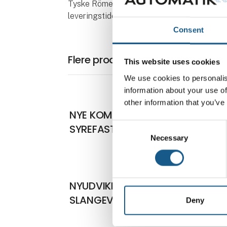
Tyske Römer producerer selv alle deres kom
leveringstiden er i topklasse.
Consent
Flere produkter fra KH-Technic 
This website uses cookies
We use cookies to personalis
information about your use of
other information that you’ve
På mess
NYE KOMPRESSIONSFITTINGS I
Consent
SYREFAST STÅL
Necessary
Selection
På mess
NYUDVIKLET PILOTSTYRET
SLANGEVENTIL
Deny