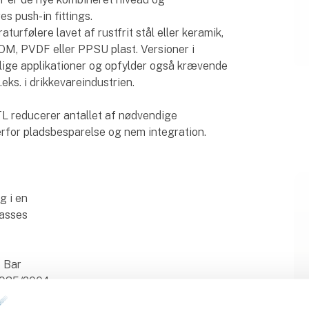
s push-in fittings.
turfølere lavet af rustfrit stål eller keramik,
OM, PVDF eller PPSU plast. Versioner i
kellige applikationer og opfylder også krævende
eks. i drikkevareindustrien.
 reducerer antallet af nødvendige
rfor pladsbesparelse og nem integration.
g i en
passes
6 Bar
1935/2004.