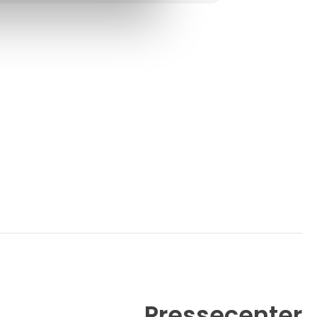
produkter, som er bedst egnede til dig.
Vi har siden 2009 givet råd og vejledning i
anvendelse af vores produkter for at sikre
den bedste løsning til dit behov.
Du sk
Pressecenter