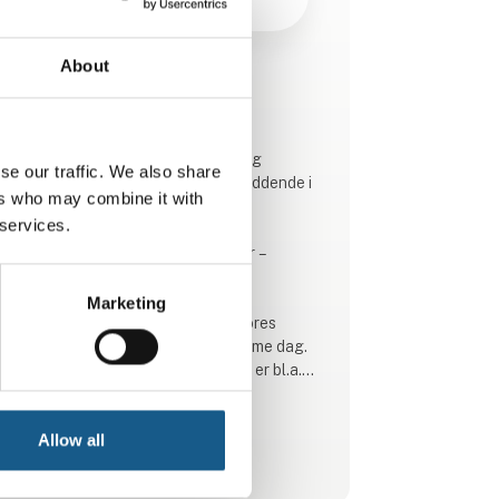
About
Produktet er tilføjet af:
KH-Technic ApS
KH-Technic ApS er en kompetent og
se our traffic. We also share
konkurrencedygtig leverandør bosiddende i
ers who may combine it with
Greve.
 services.
Vores nøgleord er: Kvalitet – Ansvar –
Miljøbevidst – Tillid - Fleksibel
Marketing
Vi er lagerførende med mange af vores
produkter og kan derfor levere samme dag.
Nogle af vores største producenter er bl.a.
AVS RÔMER, ODE, Pneumax, SHIELD og
Tierre Group. Alle europæiske firmaer med
Allow all
vægt på høj kvalitet.
Se profil
Hos os er det en selvfølge at levere de