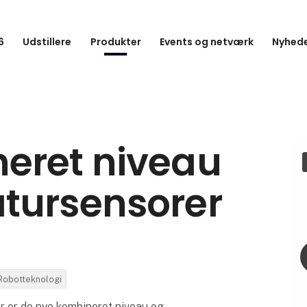
6
Udstillere
Produkter
Events og netværk
Nyhede
eret niveau
tursensorer
Robotteknologi
er de nye kombineret niveau og