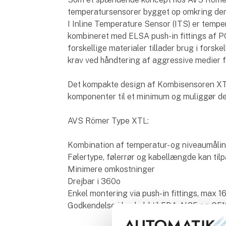
temperatursensorer bygget op omkring dere
I Inline Temperature Sensor (ITS) er tempera
kombineret med ELSA push-in fittings af P
forskellige materialer tillader brug i fors
krav ved håndtering af aggressive medier f.
Det kompakte design af Kombisensoren XTL
komponenter til et minimum og muliggør de
AVS Römer Type XTL:
Kombination af temperatur- og niveaumålin
Følertype, følerrør og kabellængde kan til
Minimere omkostninger
Drejbar i 360o
Enkel montering via push-in fittings, max 1
Godkendelse i henhold til FDA, NSF og CE