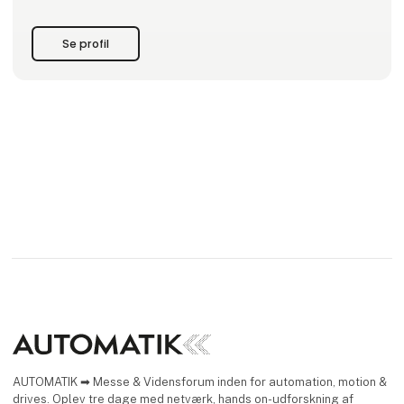
kvalitet.
Hos os er det en selvfølge at levere de produkter, som er
Se profil
bedst egnede til dig.
Vi har siden 2009 givet råd og vejledning i anvendelse af
vores produkter for at sikre den bedste løsning til dit behov.
Du sk
AUTOMATIK ➡ Messe & Vidensforum inden for automation, motion &
drives. Oplev tre dage med netværk, hands on-udforskning af