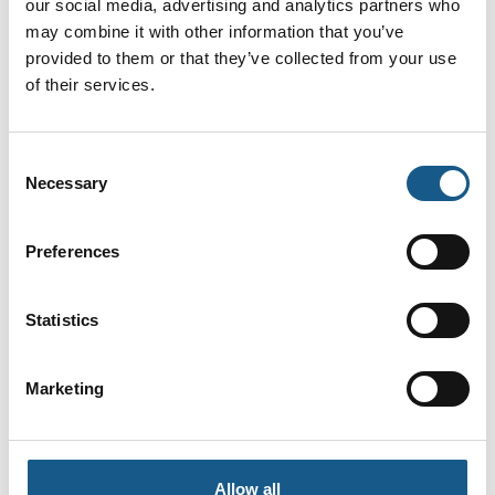
our social media, advertising and analytics partners who
may combine it with other information that you’ve
provided to them or that they’ve collected from your use
På messen
TEMPERATURSENSORER KAN NU FÅS TIL
of their services.
INGEN PENGE!
Consent
Necessary
Selection
Preferences
AUTOMATIK
Produktet er medbragt på messen
Statistics
Dette produkt kan opleves på udstillerens stand på messen
Marketing
Allow all