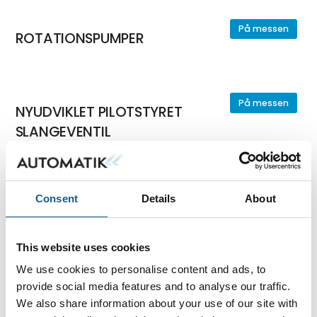
På messen
ROTATIONSPUMPER
På messen
NYUDVIKLET PILOTSTYRET
SLANGEVENTIL
På messen
Consent
Details
About
MAGNETVENTILER FRA ODE
This website uses cookies
We use cookies to personalise content and ads, to
På messen
ULTALYDS FLOWMÅLER I MINIUDGAVE -
provide social media features and to analyse our traffic.
IFS
We also share information about your use of our site with