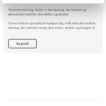
minimerer nedetid.
Sammen med dig, finder vi den løsning, der teknisk og
økonomisk matcher dine behov og ønsker.
Vores erfarne specialister hjælper dig i mål med den bedste
løsning, der matcher netop dine behov, ønsker og budget. Du
vil opleve, at vi sætter os grundigt ind i opgaven for at sikre,
at du får den helt rigtige og mest langtidsholdbare løsning.
Se profil
Du vil mærke, at 50 år i branchen har givet os en solid
erfaring, som du og