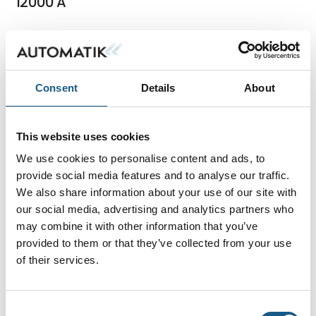
12000 A
ATEX – Kontrolstationer og
Consent
Details
About
fordelingskasser i CONTREX-GRP-
serien
This website uses cookies
We use cookies to personalise content and ads, to
provide social media features and to analyse our traffic.
ATEX-kontrolbokse
We also share information about your use of our site with
our social media, advertising and analytics partners who
may combine it with other information that you’ve
provided to them or that they’ve collected from your use
Moxa EDS-G4000 managed switch
of their services.
Consent