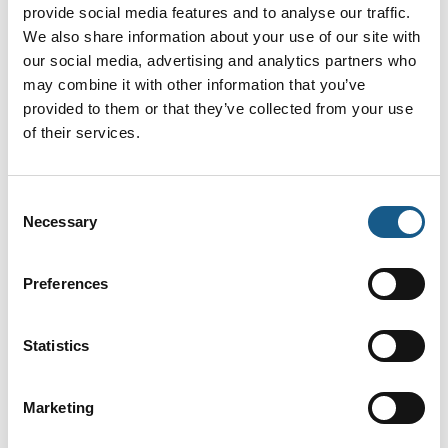
Druck PV624 Hybrid Trykkontrollstasjon
provide social media features and to analyse our traffic.
We also share information about your use of our site with
our social media, advertising and analytics partners who
may combine it with other information that you’ve
På messen
provided to them or that they’ve collected from your use
Druck DPI620 Genii Multikalibrator
of their services.
Consent
På messen
Ex Barrierer fra GM International
Necessary
Selection
Preferences
Statistics
AUTOMATIK
Produktet er medbragt på messen
Marketing
Dette produkt kan opleves på udstillerens stand på messen