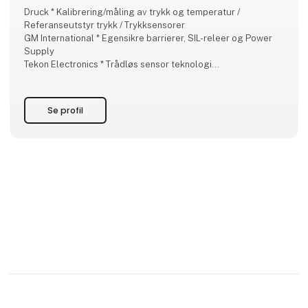
Druck * Kalibrering/måling av trykk og temperatur /
Referanseutstyr trykk / Trykksensorer
GM International * Egensikre barrierer, SIL-releer og Power
Supply
Tekon Electronics * Trådløs sensor teknologi
Pyropress * Nøyaktige og robuste prosessbrytere
Solexy * Kommunikasjon i eksplosjonsfarlige områder
Ere Wireless * Radiokommunikasjonsprodukter
Se profil
MG * Signalomformere, Remot