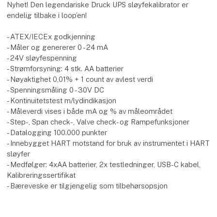
Nyhet! Den legendariske Druck UPS sløyfekalibrator er
endelig tilbake i loop’en!
- ATEX/IECEx godkjenning
- Måler og genererer 0 - 24 mA
- 24V sløyfespenning
- Strømforsyning: 4 stk. AA batterier
- Nøyaktighet 0,01% + 1 count av avlest verdi
- Spenningsmåling 0 - 30V DC
- Kontinuitetstest m/lydindikasjon
- Måleverdi vises i både mA og % av måleområdet
- Step-, Span check-, Valve check- og Rampefunksjoner
- Datalogging 100.000 punkter
- Innebygget HART motstand for bruk av instrumentet i HART
sløyfer
- Medfølger: 4xAA batterier, 2x testledninger, USB-C kabel,
Kalibreringssertifikat
- Bæreveske er tilgjengelig som tilbehørsopsjon