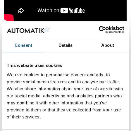
Flere produkter fra Tormatic AS
Consent
Details
About
På messen
This website uses cookies
Druck UPS4E mA Sløyfekalibrator
We use cookies to personalise content and ads, to
provide social media features and to analyse our traffic.
We also share information about your use of our site with
På messen
our social media, advertising and analytics partners who
Druck UPS4E-IS mA Ex-Sløyfekalibrator
may combine it with other information that you’ve
provided to them or that they’ve collected from your use
of their services.
På messen
Druck DPI610E Trykkalibrator