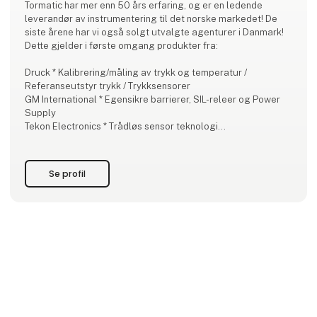
Tormatic har mer enn 50 års erfaring, og er en ledende
leverandør av instrumentering til det norske markedet! De
siste årene har vi også solgt utvalgte agenturer i Danmark!
Dette gjelder i første omgang produkter fra:
Druck * Kalibrering/måling av trykk og temperatur /
Referanseutstyr trykk / Trykksensorer
GM International * Egensikre barrierer, SIL-releer og Power
Supply
Tekon Electronics * Trådløs sensor teknologi
Pyropress * Nøyaktige og robuste prosessbrytere
Solexy * Kommunikasjon i eksplosjonsfarlige områder
Ere Wireless * Radiokommunikasjonsprodukter
Se profil
MG * Signalomformere, Remot