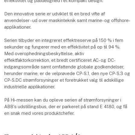
effektivitet og pålidelighed i et kompakt design.
Den innovative serie er udviklet til en bred vifte af
anvendelser - ud over maskinteknik samt marine- og offshore-
applikationer.
Serien tilbyder en integreret effektreserve på 150 % i fem
sekunder og fungerer med en effektivitet på op til 94 %.
Med overophedningsbeskyttelse, aktiv
effektfaktorkorrektion, et bredt certificeret AC- og DC-
indgangsområde samt omfattende globale godkendelser,
herunder marine, er de velprøvede CP-S.1, den nye CP-S.3 og
CP-S.DC strømforsyninger et foretrukket valg til adskillige
industrielle applikationer.
På Hi-messen kan du opleve serien af strømforsyninger i
ABB's udstillingsbus, der er parkeret på stand E 4180, og få
en snak med vores produktchefer.