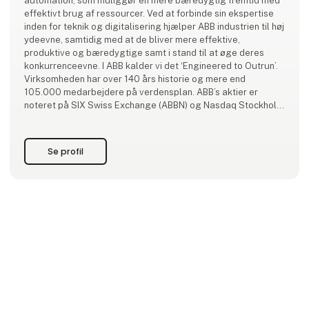
automation, som muliggør en mere bæredygtig fremtid med
effektivt brug af ressourcer. Ved at forbinde sin ekspertise
inden for teknik og digitalisering hjælper ABB industrien til høj
ydeevne, samtidig med at de bliver mere effektive,
produktive og bæredygtige samt i stand til at øge deres
konkurrenceevne. I ABB kalder vi det ‘Engineered to Outrun’.
Virksomheden har over 140 års historie og mere end
105.000 medarbejdere på verdensplan. ABB’s aktier er
noteret på SIX Swiss Exchange (ABBN) og Nasdaq Stockholm
(ABB). www.abb.com
Se profil