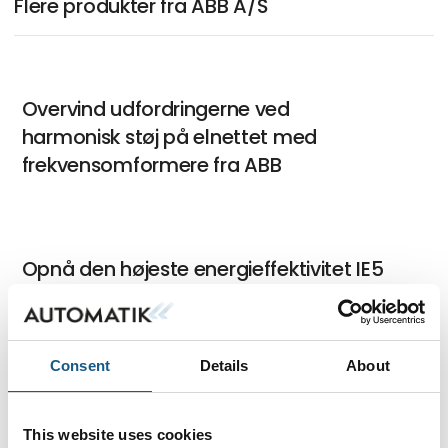
Flere produkter fra ABB A/S
Overvind udfordringerne ved
harmonisk støj på elnettet med
frekvensomformere fra ABB
Opnå den højeste energieffektivitet IE5
SynRM
Consent
Details
About
ACS180: frekvensomformer, der sikrer
nem installation, enkel konfiguration og
This website uses cookies