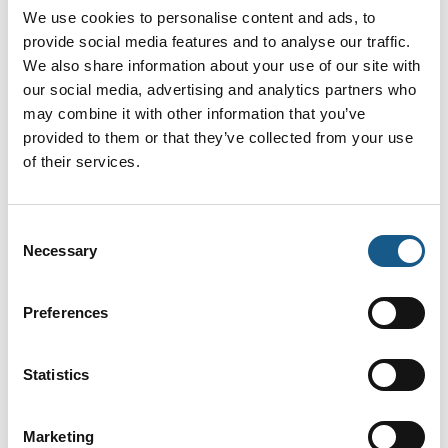
let vedligeholdelse
We use cookies to personalise content and ads, to
provide social media features and to analyse our traffic.
We also share information about your use of our site with
our social media, advertising and analytics partners who
Gør din ledningsmontage til en leg,
may combine it with other information that you’ve
med Push-in komponenter
provided to them or that they’ve collected from your use
of their services.
Consent
Nu kan du også måle energiforbruget
Necessary
Selection
med din maksimalafbryder
Preferences
Få styr på lækstrømme med
Statistics
højimmune RCD'er
Marketing