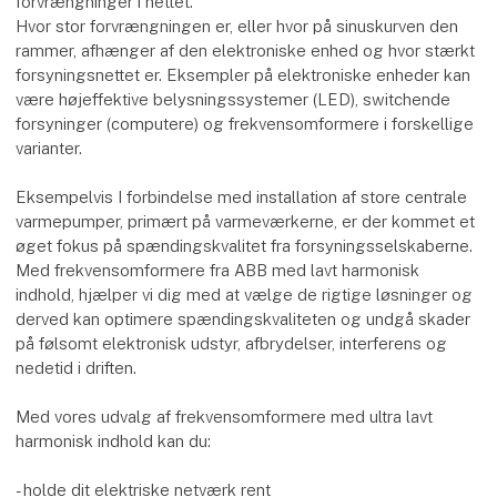
forvrængninger i nettet.
Hvor stor forvrængningen er, eller hvor på sinuskurven den
rammer, afhænger af den elektroniske enhed og hvor stærkt
forsyningsnettet er. Eksempler på elektroniske enheder kan
være højeffektive belysningssystemer (LED), switchende
forsyninger (computere) og frekvensomformere i forskellige
varianter.
Eksempelvis I forbindelse med installation af store centrale
varmepumper, primært på varmeværkerne, er der kommet et
øget fokus på spændingskvalitet fra forsyningsselskaberne.
Med frekvensomformere fra ABB med lavt harmonisk
indhold, hjælper vi dig med at vælge de rigtige løsninger og
derved kan optimere spændingskvaliteten og undgå skader
på følsomt elektronisk udstyr, afbrydelser, interferens og
nedetid i driften.
Med vores udvalg af frekvensomformere med ultra lavt
harmonisk indhold kan du:
- holde dit elektriske netværk rent