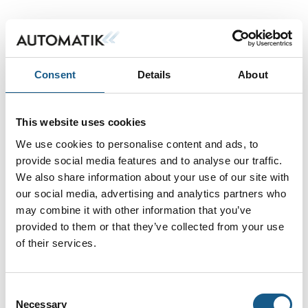
Opnå den højeste energieffektivitet IE5
SynRM
Consent
Details
About
This website uses cookies
ACS180: frekvensomformer, der sikrer
We use cookies to personalise content and ads, to
nem installation, enkel konfiguration og
provide social media features and to analyse our traffic.
let vedligeholdelse
We also share information about your use of our site with
our social media, advertising and analytics partners who
may combine it with other information that you’ve
provided to them or that they’ve collected from your use
of their services.
Gør din ledningsmontage til en leg,
med Push-in komponenter
Consent
Necessary
Selection