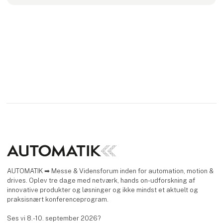
Vi har siden 2009 givet råd og vejledning i anvendelse af
vores produkter for at sikre den bedste løsning til dit behov.
Du sk
AUTOMATIK ➡ Messe & Vidensforum inden for automation, motion &
drives. Oplev tre dage med netværk, hands on-udforskning af
innovative produkter og løsninger og ikke mindst et aktuelt og
praksisnært konferenceprogram.
Ses vi 8.-10. september 2026?