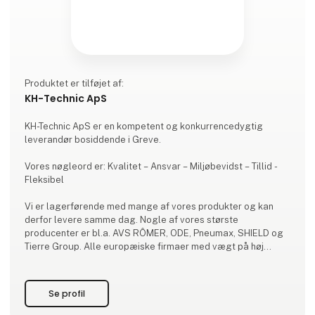
Produktet er tilføjet af:
KH-Technic ApS
KH-Technic ApS er en kompetent og konkurrencedygtig
leverandør bosiddende i Greve.
Vores nøgleord er: Kvalitet – Ansvar – Miljøbevidst – Tillid -
Fleksibel
Vi er lagerførende med mange af vores produkter og kan
derfor levere samme dag. Nogle af vores største
producenter er bl.a. AVS RÔMER, ODE, Pneumax, SHIELD og
Tierre Group. Alle europæiske firmaer med vægt på høj
kvalitet.
Hos os er det en selvfølge at levere de produkter, som er
Se profil
bedst egnede til dig.