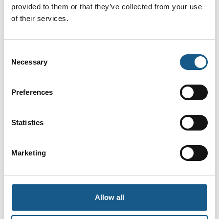
provided to them or that they’ve collected from your use
of their services.
På messen
NYUDVIKLET PILOTSTYRET
SLANGEVENTIL
Consent
Necessary
Selection
Preferences
På messen
ALUMINIUMSCYLINDER TIL LAVE
TEMPERATURER
Statistics
Marketing
På messen
MAGNETVENTILER FRA ODE
Allow all
På messen
ULTALYDS FLOWMÅLER I MINIUDGAVE -