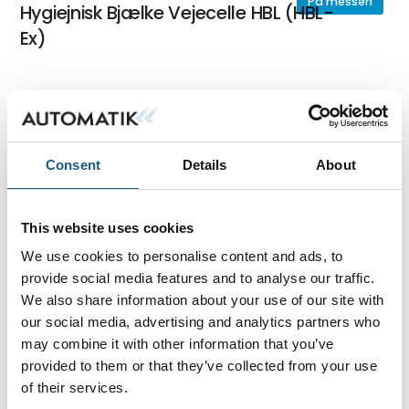
På messen
Hygiejnisk Bjælke Vejecelle HBL (HBL-
Ex)
På messen
Bjælke Vejecelle BL (BL-Ex)
Consent
Details
About
På messen
Digital LCD Vejeindikator 5024G
This website uses cookies
We use cookies to personalise content and ads, to
provide social media features and to analyse our traffic.
We also share information about your use of our site with
På messen
ATEX PROFINET Interface Modul 4X70A
our social media, advertising and analytics partners who
may combine it with other information that you’ve
provided to them or that they’ve collected from your use
of their services.