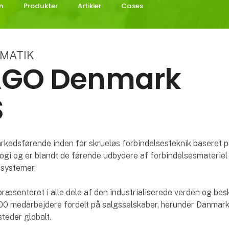
n
Produkter
Artikler
Cases
OMATIK
GO Denmark
S
kedsførende inden for skrueløs forbindelsesteknik baseret p
ogi og er blandt de førende udbydere af forbindelsesmateriel
systemer.
æsenteret i alle dele af den industrialiserede verden og bes
00 medarbejdere fordelt på salgsselskaber, herunder Danmark
teder globalt.