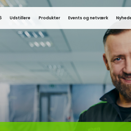
6
Udstillere
Produkter
Events og netværk
Nyhede