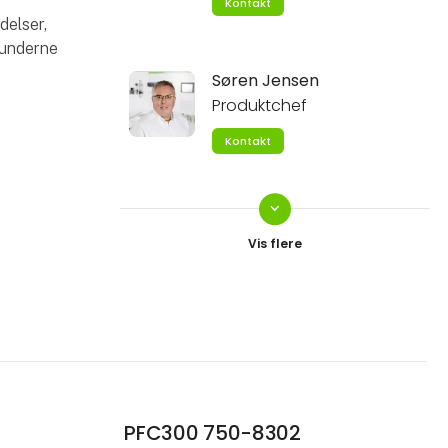
Kontakt
delser,
kunderne
Søren Jensen
Produktchef
Kontakt
keyboard_arrow_down
Per Knudsen
Product Manager
Interconnection
Kontakt
S
PFC300 750-8302