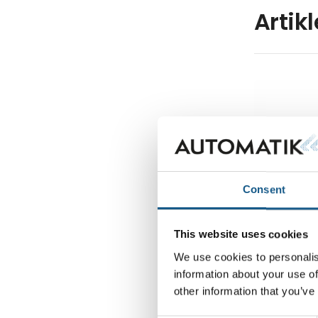
Artik
Consent
21. maj 2025
This website uses cookies
Ny base-l
We use cookies to personalis
strømfor
information about your use of
– driftss
other information that you’ve
løsning ti