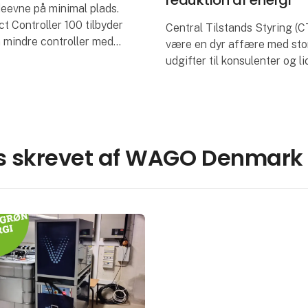
reduktion af energi
eevne på minimal plads.
 Controller 100 tilbyder
Central Tilstands Styring (
mindre controller med
være en dyr affære med sto
/O, der er perfekt til
udgifter til konsulenter og li
mationsløsninger.
Det ville teknisk chef Ander
Christian Thorsen ikke være 
roller gør det o
da VIA i 2011 skulle bygge n
 skrevet af WAGO Denmark