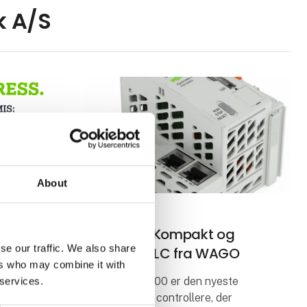
k A/S
About
21. maj 2025
0-
PFC300 – Kompakt og
se our traffic. We also share
ration
kraftfuld PLC fra WAGO
ers who may combine it with
WAGOs PFC300 er den nyeste
 services.
generation af controllere, der
 tilbyder