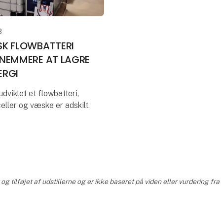
3
SK FLOWBATTERI
 NEMMERE AT LAGRE
ERGI
udviklet et flowbatteri,
celler og væske er adskilt.
ør det nemmere og mere
 lagre grøn energi til gavn
es økonomi og fl
 i de
g tilføjet af udstillerne og er ikke baseret på viden eller vurdering 