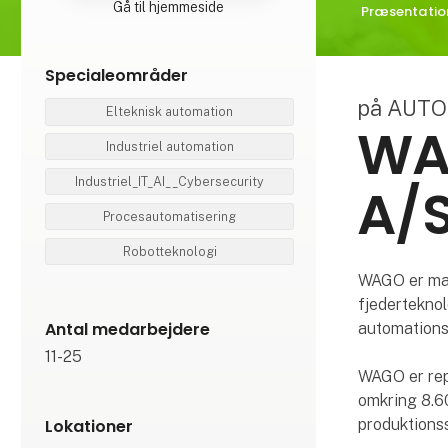
Gå til hjemmeside
Præsentatio
Specialeområder
på AUT
Elteknisk automation
WA
Industriel automation
Industriel_IT_AI__Cybersecurity
A/
Procesautomatisering
Robotteknologi
WAGO er mar
fjederteknol
Antal medarbejdere
automations
11-25
WAGO er repr
omkring 8.6
produktionss
Lokationer