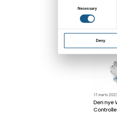
Consent
WAGO udvide
Necessary
Selection
ny serie str
såkaldte bas
med fokus p
og økonomi.
især til inst
Deny
17. marts 202
Den nye
Controlle