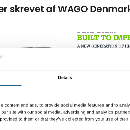
ler skrevet af WAGO Denmar
Details
21. maj 2025
inje af
WAGO Web Panel 40
e content and ads, to provide social media features and to analy
syninger fra WAGO
serien – Nyeste gene
 our site with our social media, advertising and analytics partn
ikker og kompakt
af HMI-løsninger
 provided to them or that they’ve collected from your use of their
l tavlen
WAGOs Web Panel 400-serie