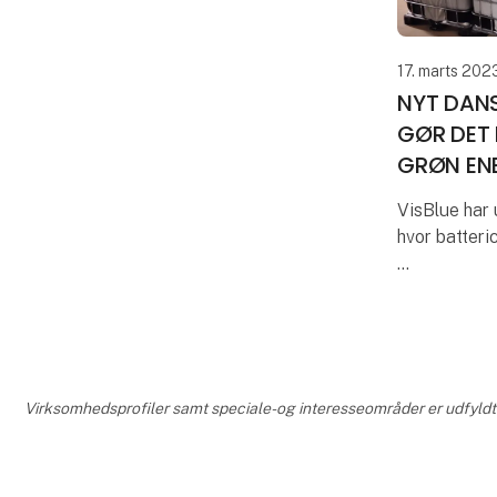
17. marts 202
NYT DAN
GØR DET
GRØN EN
VisBlue har 
hvor batteri
Batteriet g
effektivt at
for kundern
eksibiliteten
Virksomhedsprofiler samt speciale- og interesseområder er udfyldt o