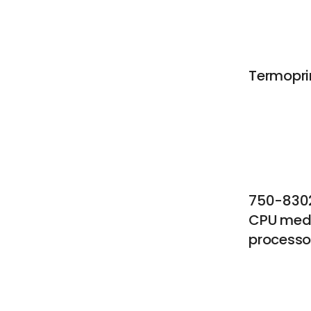
Termopri
750-8302
CPU med
processo