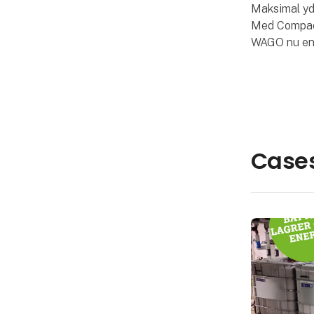
Maksimal yd
Med Compact
WAGO nu en 
integrerede I
mindre auto
Den nye cont
Cases