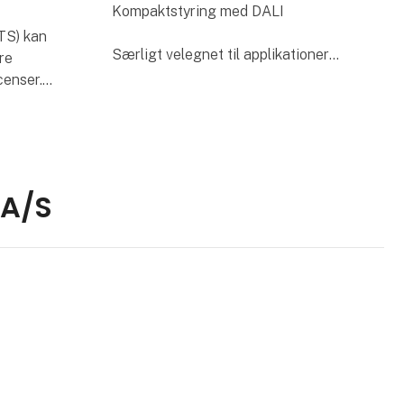
Kompaktstyring med DALI
CTS) kan
Særligt velegnet til applikationer
re
med integreret lysstyring, hvor DALI-
censer.
armaturer kan tilsluttes og styres
s
direkte.
med til,
y
Fordele:
 A/S
- Direkte tilslutning til DALI-
armaturer u