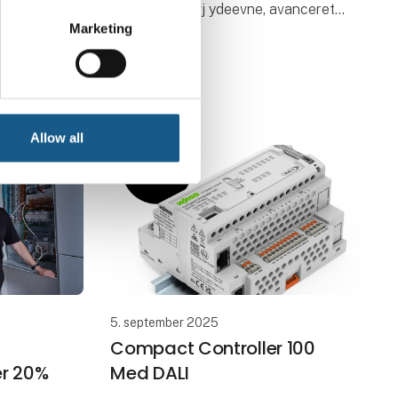
kombinerer høj ydeevne, avanceret
ignet til
Marketing
cybersikkerhed og moderne
jening af
kommunikationsteknologier i et
Med
kompakt format. Den er udviklet til
ble
krævende automa
ss
Allow all
5. september 2025
Compact Controller 100
er 20%
Med DALI