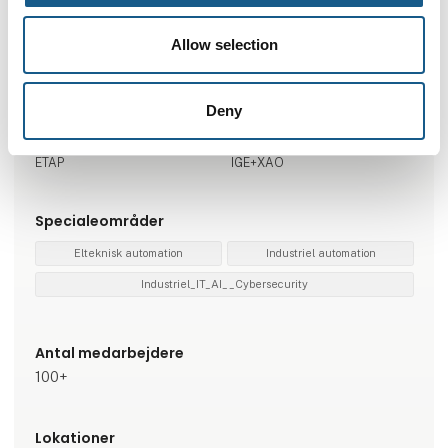
Brands
Allow selection
ETAP
SEE Electrical
Caneco
SEE Electrical 3D Panel
Deny
Repræsenterede virksomheder
ETAP
IGE+XAO
Specialeområder
Elteknisk automation
Industriel automation
Industriel_IT_AI__Cybersecurity
Antal medarbejdere
100+
Lokationer