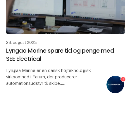
28. august 2023
Lyngaa Marine spare tid og penge med
SEE Electrical
Lyngaa Marine er en dansk højteknologisk
virksomhed i Farum, der producerer
1
automationsudstyr til skibe..
Da de skulle vælge software til eldokumentation, blev
det danske marked undersøgt, og valge
keyboard_arrow_up