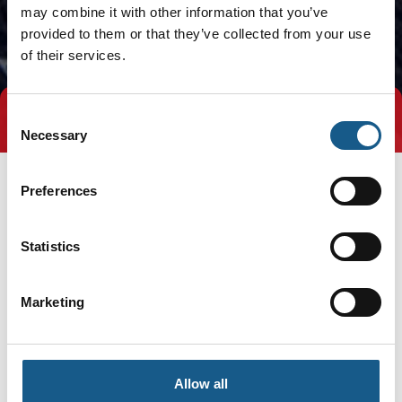
may combine it with other information that you’ve
provided to them or that they’ve collected from your use
of their services.
Consent
Tag direkte kontakt
Book et møde
Necessary
Selection
Preferences
Statistics
Marketing
Gå til hjemmeside
Allow all